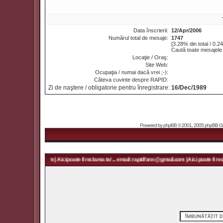
Data înscrierii:
12/Apr/2006
Numărul total de mesaje:
1747
[3.28% din total / 0.2
Caută toate mesajele 
Locaţie / Oraş:
Site Web:
Ocupaţia / numai dacă vrei ;-):
Câteva cuvinte despre RAPID:
Zi de naştere / obligatorie pentru înregistrare:
16/Dec/1989
Powered by
phpBB
© 2001, 2005 phpBB Grou
rapidfans@gmail.com | Aici poate fi reclama ta! ... email: rapidfans@gmail.com | Aici poate fi recl