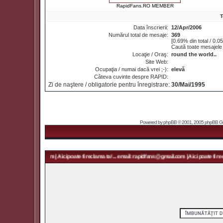
RapidFans.RO MEMBER
T
Data înscrierii:
12/Apr/2006
Numărul total de mesaje:
369
[0.69% din total / 0.0
Caută toate mesajele 
Locaţie / Oraş:
round the world..
Site Web:
Ocupaţia / numai dacă vrei ;-):
elevă
Câteva cuvinte despre RAPID:
Zi de naştere / obligatorie pentru înregistrare:
30/Mai/1995
Powered by
phpBB
© 2001, 2005 phpBB Grou
rapidfans@gmail.com | Aici poate fi reclama ta! ... email: rapidfans@gmail.com | Aici poate fi recl