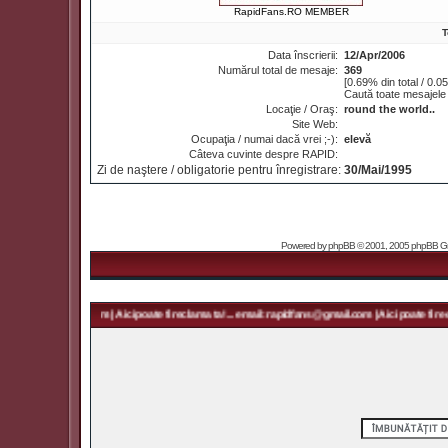
RapidFans.RO MEMBER
T
Data înscrierii:
12/Apr/2006
Numărul total de mesaje:
369
[0.69% din total / 0.0
Caută toate mesajele 
Locaţie / Oraş:
round the world..
Site Web:
Ocupaţia / numai dacă vrei ;-):
elevă
Câteva cuvinte despre RAPID:
Zi de naştere / obligatorie pentru înregistrare:
30/Mai/1995
Powered by
phpBB
© 2001, 2005 phpBB Grou
rapidfans@gmail.com | Aici poate fi reclama ta! ... email: rapidfans@gmail.com | Aici poate fi recl