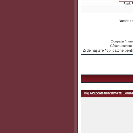
Rapid
Numărul t
Ocupaţia / numa
Câteva cuvinte
Zi de naştere / obligatorie pentr
Aici poate fi reclama ta! ... email: rapidfans@gmail.com | Aici poate fi reclama ta! ... email