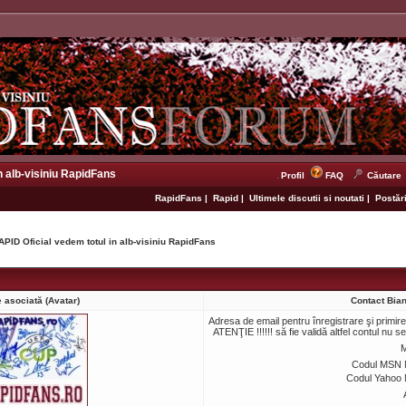
n alb-visiniu RapidFans
Profil
FAQ
Căutare
RapidFans
|
Rapid
|
Ultimele discutii si noutati
|
Postări
APID Oficial vedem totul in alb-visiniu RapidFans
 asociată (Avatar)
Contact Bia
Adresa de email pentru înregistrare şi primir
ATENŢIE !!!!!! să fie validă altfel contul nu s
M
Codul MSN 
Codul Yahoo