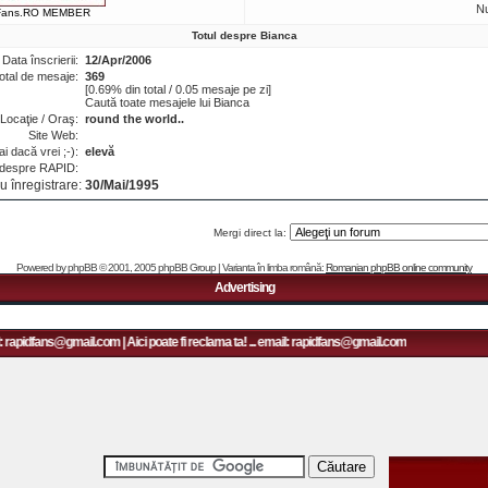
N
Fans.RO MEMBER
Totul despre Bianca
Data înscrierii:
12/Apr/2006
otal de mesaje:
369
[0.69% din total / 0.05 mesaje pe zi]
Caută toate mesajele lui Bianca
Locaţie / Oraş:
round the world..
Site Web:
i dacă vrei ;-):
elevă
 despre RAPID:
u înregistrare:
30/Mai/1995
Mergi direct la:
Powered by
phpBB
© 2001, 2005 phpBB Group | Varianta în limba română:
Romanian phpBB online community
Advertising
: rapidfans@gmail.com | Aici poate fi reclama ta! ... email: rapidfans@gmail.com