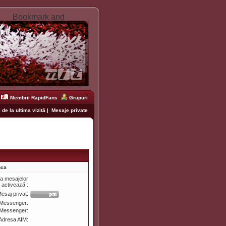
Membrii RapidFans
Grupuri
 de la ultima vizită
|
Mesaje private
nca
ea mesajelor
e activează :
esaj privat:
Messenger:
 Messenger:
Adresa AIM: