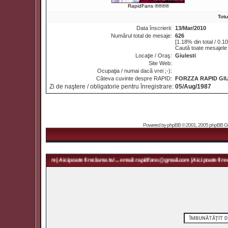
RapidFans ®®®®
Tot
Data înscrierii:
13/Mar/2010
Numărul total de mesaje:
626
[1.18% din total / 0.1
Caută toate mesajele 
Locaţie / Oraş:
Giulesti
Site Web:
Ocupaţia / numai dacă vrei ;-):
Câteva cuvinte despre RAPID:
FORZZA RAPID GI
Zi de naştere / obligatorie pentru înregistrare:
05/Aug/1987
Powered by
phpBB
© 2001, 2005 phpBB Grou
rapidfans@gmail.com | Aici poate fi reclama ta! ... email: rapidfans@gmail.com | Aici poate fi recl