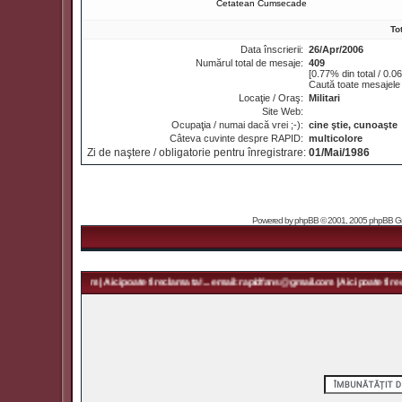
Cetatean Cumsecade
To
Data înscrierii:
26/Apr/2006
Numărul total de mesaje:
409
[0.77% din total / 0.0
Caută toate mesajele 
Locaţie / Oraş:
Militari
Site Web:
Ocupaţia / numai dacă vrei ;-):
cine ştie, cunoaşte
Câteva cuvinte despre RAPID:
multicolore
Zi de naştere / obligatorie pentru înregistrare:
01/Mai/1986
Powered by
phpBB
© 2001, 2005 phpBB Grou
rapidfans@gmail.com | Aici poate fi reclama ta! ... email: rapidfans@gmail.com | Aici poate fi recl