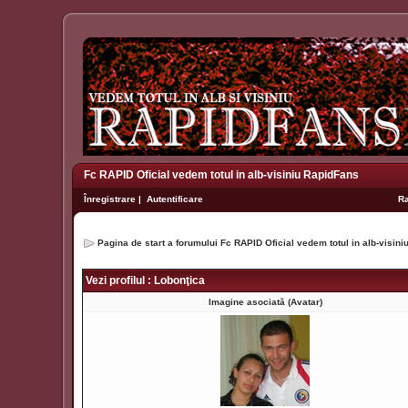
Fc RAPID Oficial vedem totul in alb-visiniu RapidFans
Înregistrare
|
Autentificare
R
Pagina de start a forumului Fc RAPID Oficial vedem totul in alb-visin
Vezi profilul : Lobonţica
Imagine asociată (Avatar)