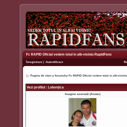
Fc RAPID Oficial vedem totul in alb-visiniu RapidFans
Înregistrare
|
Autentificare
R
Pagina de start a forumului Fc RAPID Oficial vedem totul in alb-visin
Vezi profilul : Lobonţica
Imagine asociată (Avatar)