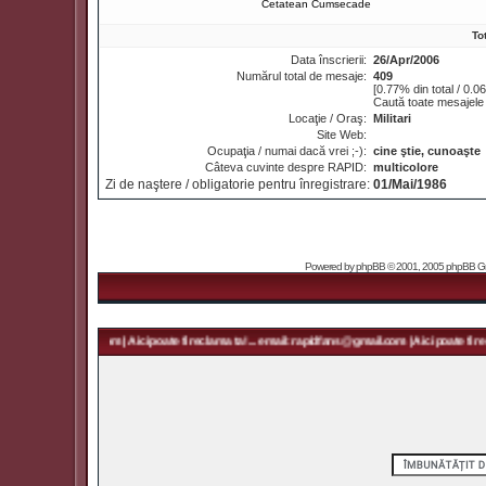
Cetatean Cumsecade
To
Data înscrierii:
26/Apr/2006
Numărul total de mesaje:
409
[0.77% din total / 0.0
Caută toate mesajele 
Locaţie / Oraş:
Militari
Site Web:
Ocupaţia / numai dacă vrei ;-):
cine ştie, cunoaşte
Câteva cuvinte despre RAPID:
multicolore
Zi de naştere / obligatorie pentru înregistrare:
01/Mai/1986
Powered by
phpBB
© 2001, 2005 phpBB Grou
: rapidfans@gmail.com | Aici poate fi reclama ta! ... email: rapidfans@gmail.com | Aici poate fi rec