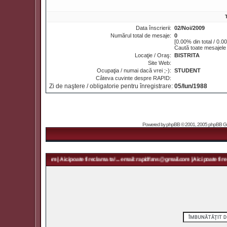
Data înscrierii:
02/Noi/2009
Numărul total de mesaje:
0
[0.00% din total / 0.0
Caută toate mesajele 
Locaţie / Oraş:
BISTRITA
Site Web:
Ocupaţia / numai dacă vrei ;-):
STUDENT
Câteva cuvinte despre RAPID:
Zi de naştere / obligatorie pentru înregistrare:
05/Iun/1988
Powered by
phpBB
© 2001, 2005 phpBB Grou
 rapidfans@gmail.com | Aici poate fi reclama ta! ... email: rapidfans@gmail.com | Aici poate fi recl