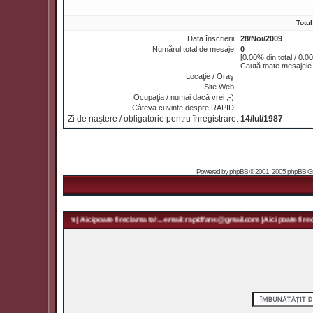
Totu
Data înscrierii:
28/Noi/2009
Numărul total de mesaje:
0
[0.00% din total / 0.0
Caută toate mesajele 
Locaţie / Oraş:
Site Web:
Ocupaţia / numai dacă vrei ;-):
Câteva cuvinte despre RAPID:
Zi de naştere / obligatorie pentru înregistrare:
14/Iul/1987
Powered by
phpBB
© 2001, 2005 phpBB Grou
rapidfans@gmail.com | Aici poate fi reclama ta! ... email: rapidfans@gmail.com | Aici poate fi recla