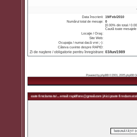
Data înscrierii:
19/Feb/2010
Numărul total de mesaje:
0
[0.00% din total / 0.0
Caută toate mesajele
Locaţie / Oraş:
Site Web:
Ocupaţia / numai dacă vrei ;-):
Câteva cuvinte despre RAPID:
Zi de naştere / obligatorie pentru înregistrare:
03/Iun/1989
Powered by
phpBB
© 2001, 2005 phpBB Grou
@gmail.com | Aici poate fi reclama ta! ... email: rapidfans@gmail.com | Aici poate fi reclama ta! .