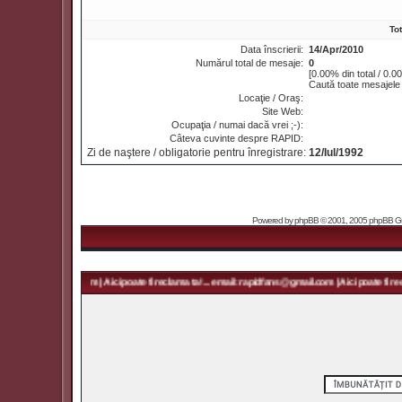
To
Data înscrierii:
14/Apr/2010
Numărul total de mesaje:
0
[0.00% din total / 0.0
Caută toate mesajele
Locaţie / Oraş:
Site Web:
Ocupaţia / numai dacă vrei ;-):
Câteva cuvinte despre RAPID:
Zi de naştere / obligatorie pentru înregistrare:
12/Iul/1992
Powered by
phpBB
© 2001, 2005 phpBB Grou
 rapidfans@gmail.com | Aici poate fi reclama ta! ... email: rapidfans@gmail.com | Aici poate fi recl