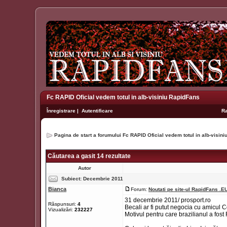
Fc RAPID Oficial vedem totul in alb-visiniu RapidFans
Înregistrare
|
Autentificare
R
Pagina de start a forumului Fc RAPID Oficial vedem totul in alb-visin
Căutarea a gasit 14 rezultate
Autor
Subiect:
Decembrie 2011
Bianca
Forum:
Noutati pe site-ul RapidFans .E
31 decembrie 2011/ prosport.ro
Răspunsuri:
4
Becali ar fi putut negocia cu amicul
Vizualizări:
232227
Motivul pentru care brazilianul a fos