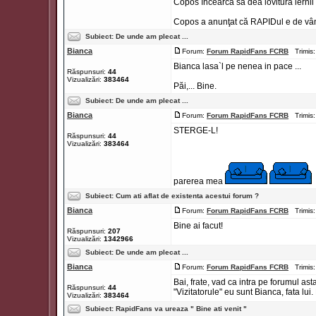
Copos încearcă să dea lovitura iernii 
Copos a anunţat că RAPIDul e de vânz
Subiect:
De unde am plecat ...
Bianca
Forum:
Forum RapidFans FCRB
Trimis:
Bianca lasa`l pe nenea in pace ...
Răspunsuri:
44
Vizualizări:
383464
Păi,... Bine.
Subiect:
De unde am plecat ...
Bianca
Forum:
Forum RapidFans FCRB
Trimis:
STERGE-L!
Răspunsuri:
44
Vizualizări:
383464
parerea mea
Subiect:
Cum ati aflat de existenta acestui forum ?
Bianca
Forum:
Forum RapidFans FCRB
Trimis:
Bine ai facut!
Răspunsuri:
207
Vizualizări:
1342966
Subiect:
De unde am plecat ...
Bianca
Forum:
Forum RapidFans FCRB
Trimis:
Bai, frate, vad ca intra pe forumul a
Răspunsuri:
44
"Vizitatorule" eu sunt Bianca, fata lui.
Vizualizări:
383464
Subiect:
RapidFans va ureaza " Bine ati venit "