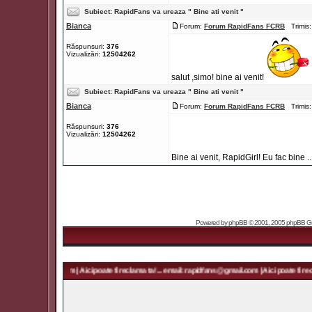
Subiect:
RapidFans va ureaza " Bine ati venit "
Bianca
Forum:
Forum RapidFans FCRB
Trimis:
Răspunsuri:
376
Vizualizări:
12504262
salut ,simo! bine ai venit!
Subiect:
RapidFans va ureaza " Bine ati venit "
Bianca
Forum:
Forum RapidFans FCRB
Trimis:
Răspunsuri:
376
Vizualizări:
12504262
Bine ai venit, RapidGirl! Eu fac bine .. I
Powered by
phpBB
© 2001, 2005 phpBB Grou
apidfans@gmail.com | Aici poate fi reclama ta! ... email: rapidfans@gmail.com | Aici poate fi reclam