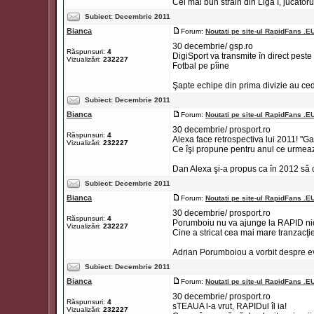
Cel mai bun străin din Liga I, jucătorul
Subiect:
Decembrie 2011
Bianca
Forum:
Noutati pe site-ul RapidFans .E
30 decembrie/ gsp.ro
Răspunsuri:
4
DigiSport va transmite în direct peste
Vizualizări:
232227
Fotbal pe pîine
Şapte echipe din prima divizie au ceda
Subiect:
Decembrie 2011
Bianca
Forum:
Noutati pe site-ul RapidFans .E
30 decembrie/ prosport.ro
Răspunsuri:
4
Alexa face retrospectiva lui 2011! "Gal
Vizualizări:
232227
Ce îşi propune pentru anul ce urmea
Dan Alexa şi-a propus ca în 2012 să câ
Subiect:
Decembrie 2011
Bianca
Forum:
Noutati pe site-ul RapidFans .E
30 decembrie/ prosport.ro
Răspunsuri:
4
Porumboiu nu va ajunge la RAPID ni
Vizualizări:
232227
Cine a stricat cea mai mare tranzacţi
Adrian Porumboiou a vorbit despre ev
Subiect:
Decembrie 2011
Bianca
Forum:
Noutati pe site-ul RapidFans .E
30 decembrie/ prosport.ro
Răspunsuri:
4
sTEAUA l-a vrut, RAPIDul îl ia!
Vizualizări:
232227