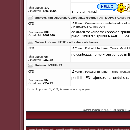
Răspunsuri:
376
Vizualizări:
12504655
Bine v-am gasit!
Subiect:
anti Gheorghe Copos alias George | ANTIcOPOS CAMPAI
KTD
Forum:
Conducerea administrativa si t
ANTIcOPOS CAMPAIGN
ce dracu tot vorbeste copos de spiritu
Răspunsuri:
339
Vizualizări:
1662946
pierdut mult din spiritul RAPIDului de 
Subiect:
Video - FOTO - ultra din toata lumea ...
KTD
Forum:
Fotbalul in lume
Trimis: Marţi 2
nu conteaza, noi tot vrem pe juve in 
Răspunsuri:
95
Vizualizări:
646695
Subiect:
INTERNAZ
KTD
Forum:
Fotbalul in lume
Trimis: Miercur
penibil... FDL ajunsese la fundul sacu
Răspunsuri:
95
Vizualizări:
725713
Du-te la pagina
1
,
2
,
3
,
4
următoarea pagină
Powered by
phpBB
© 2001, 2005 phpBB Grou
gmail.com | Aici poate fi reclama ta! ... email: rapidfans@gmail.com | Aici poate fi reclama ta! ...