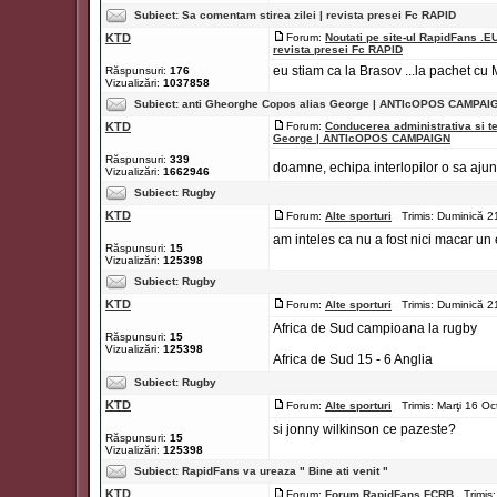
Subiect:
Sa comentam stirea zilei | revista presei Fc RAPID
KTD
Forum:
Noutati pe site-ul RapidFans .E
revista presei Fc RAPID
eu stiam ca la Brasov ...la pachet cu
Răspunsuri:
176
Vizualizări:
1037858
Subiect:
anti Gheorghe Copos alias George | ANTIcOPOS CAMPAI
KTD
Forum:
Conducerea administrativa si t
George | ANTIcOPOS CAMPAIGN
Răspunsuri:
339
doamne, echipa interlopilor o sa aj
Vizualizări:
1662946
Subiect:
Rugby
KTD
Forum:
Alte sporturi
Trimis: Duminică 2
am inteles ca nu a fost nici macar un
Răspunsuri:
15
Vizualizări:
125398
Subiect:
Rugby
KTD
Forum:
Alte sporturi
Trimis: Duminică 2
Africa de Sud campioana la rugby
Răspunsuri:
15
Vizualizări:
125398
Africa de Sud 15 - 6 Anglia
Subiect:
Rugby
KTD
Forum:
Alte sporturi
Trimis: Marţi 16 O
si jonny wilkinson ce pazeste?
Răspunsuri:
15
Vizualizări:
125398
Subiect:
RapidFans va ureaza " Bine ati venit "
KTD
Forum:
Forum RapidFans FCRB
Trimis: