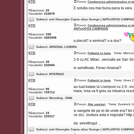
KTD
Forum:
Conducerea administrativa si t
E solutia cea mai buna pana la vara.
Răspunsuri:
25
Vizualizări:
216878
Subiect:
anti Gheorghe Copos alias George | ANTIcOPOS CAMPAI
KTD
Forum:
Conducerea administrativa si t
ANTIcOPOS CAMPAIGN
Răspunsuri:
339
Vizualizări:
1662946
a plecat? a semnat? s-a dus?
Subiect:
ARSENAL LONDRA
KTD
Forum:
Fotbalul in lume
Trimis: Miercur
2-0 cu AC Milan...senzatie pe San Siro
Răspunsuri:
20
Vizualizări:
232066
in semifinale, Fener-Arsenal?
Subiect:
INTERNAZ
KTD
Forum:
Fotbalul in lume
Trimis: Vineri 
au luat bataie la Liverpool cu 2-0...
Răspunsuri:
95
mare, insa va fi greu sa intoarca rezul
Vizualizări:
725713
Subiect:
Wrestling - RAW
KTD
Forum:
Alte sporturi
Trimis: Duminică 1
si sangele de pe ei de unde era? tot 
Răspunsuri:
23
ce zici...lovitura asta e regizata? h
Vizualizări:
225317
da. wrestlingul ...
Subiect:
anti Gheorghe Copos alias George | ANTIcOPOS CAMPAI