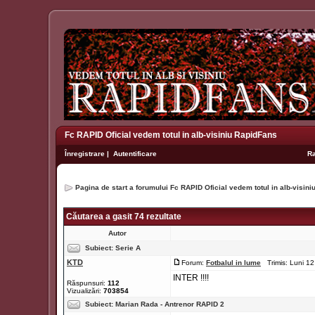
Fc RAPID Oficial vedem totul in alb-visiniu RapidFans
Înregistrare
|
Autentificare
R
Pagina de start a forumului Fc RAPID Oficial vedem totul in alb-visin
Căutarea a gasit 74 rezultate
Autor
Subiect:
Serie A
KTD
Forum:
Fotbalul in lume
Trimis: Luni 1
INTER !!!!
Răspunsuri:
112
Vizualizări:
703854
Subiect:
Marian Rada - Antrenor RAPID 2