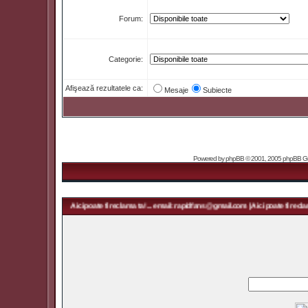
Forum:
Categorie:
Afişează rezultatele ca:
Mesaje
Subiecte
Powered by
phpBB
© 2001, 2005 phpBB Grou
pidfans@gmail.com | Aici poate fi reclama ta! ... email: rapidfans@gmail.com | Aici poate fi reclama