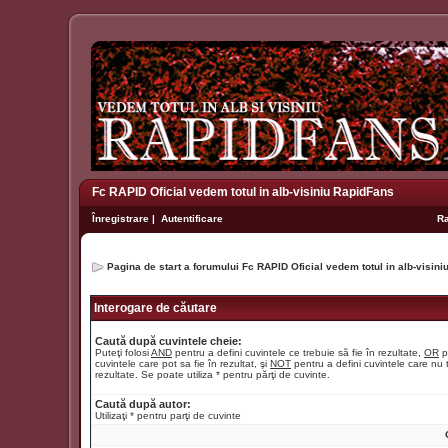
Fc RAPID Oficial vedem totul in alb-visiniu RapidFans
Înregistrare
|
Autentificare
R
Pagina de start a forumului Fc RAPID Oficial vedem totul in alb-visin
Interogare de căutare
Caută după cuvintele cheie:
Puteţi folosi
AND
pentru a defini cuvintele ce trebuie să fie în rezultate,
OR
p
cuvintele care pot sa fie în rezultat, şi
NOT
pentru a defini cuvintele care nu t
rezultate. Se poate utiliza * pentru părţi de cuvinte.
Caută după autor:
Utilizaţi * pentru parţi de cuvinte