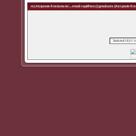
 rapidfans@gmail.com | Aici poate fi reclama ta! ... email: rapidfans@gmail.com | Aici poate fi recl