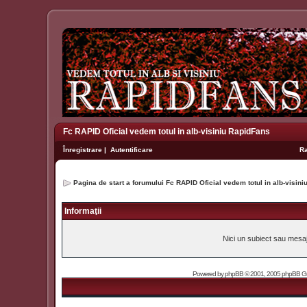
Fc RAPID Oficial vedem totul in alb-visiniu RapidFans
Înregistrare
|
Autentificare
R
Pagina de start a forumului Fc RAPID Oficial vedem totul in alb-visin
Informaţii
Nici un subiect sau mesaj 
Powered by
phpBB
© 2001, 2005 phpBB Grou