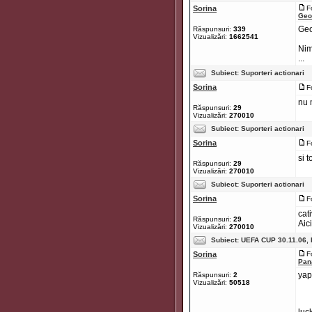
Sorina
F
Geo
Geo
Răspunsuri:
339
Vizualizări:
1662541
Nim
...
Subiect:
Suporteri actionari
Sorina
F
nu 
Răspunsuri:
29
Vizualizări:
270010
Subiect:
Suporteri actionari
Sorina
F
si 
Răspunsuri:
29
Vizualizări:
270010
Subiect:
Suporteri actionari
Sorina
F
cat
Răspunsuri:
29
Aic
Vizualizări:
270010
Subiect:
UEFA CUP 30.11.06, 
Sorina
F
Pan
yap
Răspunsuri:
2
Vizualizări:
50518