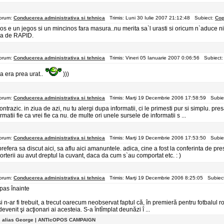
orum:
Conducerea administrativa si tehnica
Trimis: Luni 30 Iulie 2007 21:12:48 Subiect:
Cop
os e un jegos si un mincinos fara masura..nu merita sa`l urasti si oricum n`aduce ni
a de RAPID.
orum:
Conducerea administrativa si tehnica
Trimis: Vineri 05 Ianuarie 2007 0:06:56 Subiect
a era prea urat..
)))
orum:
Conducerea administrativa si tehnica
Trimis: Marţi 19 Decembrie 2006 17:58:59 Subie
ontrazic. in ziua de azi, nu tu alergi dupa informatii, ci le primesti pur si simplu. pre
rmatii fie ca vrei fie ca nu. de multe ori unele sursele de informatii s ...
orum:
Conducerea administrativa si tehnica
Trimis: Marţi 19 Decembrie 2006 17:53:50 Subie
prefera sa discut aici, sa aflu aici amanuntele. adica, cine a fost la conferinta de pre
orterii au avut dreptul la cuvant, daca da cum s`au comportat etc. : )
orum:
Conducerea administrativa si tehnica
Trimis: Marţi 19 Decembrie 2006 8:25:05 Subiec
pas înainte
i n-ar fi trebuit, a trecut oarecum neobservat faptul că, în premieră pentru fotbalul 
evenit şi acţionari ai acesteia. S-a întîmplat deunăzi î ...
s alias George | ANTIcOPOS CAMPAIGN