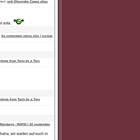
iect:
anti Gheorghe Copos alias
l asta..
:
Sa comentam stirea zilei | revista
tings from Turin by a Toro
tings from Turin by a Toro
 Nürnberg - RAPID | 20 september
haha, wir warten auf euch in