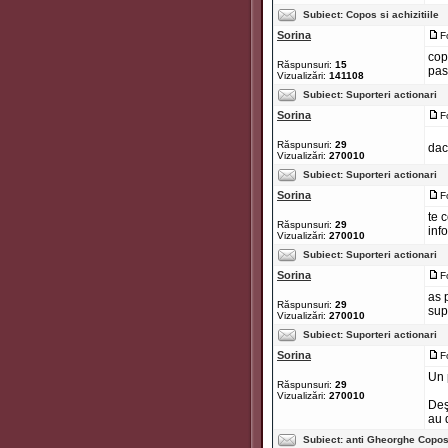
Subiect:
Copos si achizitiile
Sorina
F
cop
Răspunsuri:
15
pas
Vizualizări:
141108
Subiect:
Suporteri actionari
Sorina
F
Răspunsuri:
29
dac
Vizualizări:
270010
Subiect:
Suporteri actionari
Sorina
F
te c
Răspunsuri:
29
info
Vizualizări:
270010
Subiect:
Suporteri actionari
Sorina
F
as 
Răspunsuri:
29
sup
Vizualizări:
270010
Subiect:
Suporteri actionari
Sorina
F
Un 
Răspunsuri:
29
Vizualizări:
270010
Deş
au d
Subiect:
anti Gheorghe Copo