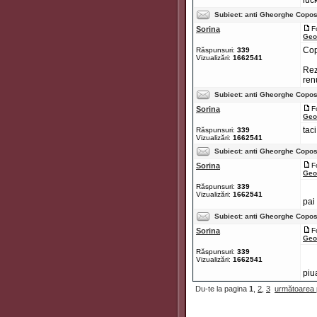
luc
Subiect:
anti Gheorghe Copo
Sorina
F
Geo
Cop
Răspunsuri:
339
Vizualizări:
1662541
Rez
renu
Subiect:
anti Gheorghe Copo
Sorina
F
Geo
taci
Răspunsuri:
339
Vizualizări:
1662541
Subiect:
anti Gheorghe Copo
Sorina
F
Geo
Răspunsuri:
339
Vizualizări:
1662541
pai
Subiect:
anti Gheorghe Copo
Sorina
F
Geo
Răspunsuri:
339
Vizualizări:
1662541
piu
Du-te la pagina
1
,
2
,
3
următoarea 