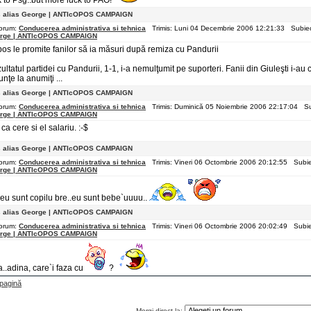
k to Psg..but more luck to PAO!
s alias George | ANTIcOPOS CAMPAIGN
orum:
Conducerea administrativa si tehnica
Trimis: Luni 04 Decembrie 2006 12:21:33 Subie
rge | ANTIcOPOS CAMPAIGN
os le promite fanilor să ia măsuri după remiza cu Pandurii
ultatul partidei cu Pandurii, 1-1, i-a nemulţumit pe suporteri. Fanii din Giuleşti i-a
nţe la anumiţi ...
s alias George | ANTIcOPOS CAMPAIGN
orum:
Conducerea administrativa si tehnica
Trimis: Duminică 05 Noiembrie 2006 22:17:04 Su
rge | ANTIcOPOS CAMPAIGN
 ca cere si el salariu. :-$
s alias George | ANTIcOPOS CAMPAIGN
orum:
Conducerea administrativa si tehnica
Trimis: Vineri 06 Octombrie 2006 20:12:55 Subi
rge | ANTIcOPOS CAMPAIGN
 eu sunt copilu bre..eu sunt bebe`uuuu..
s alias George | ANTIcOPOS CAMPAIGN
orum:
Conducerea administrativa si tehnica
Trimis: Vineri 06 Octombrie 2006 20:02:49 Subi
rge | ANTIcOPOS CAMPAIGN
a..adina, care`i faza cu
?
pagină
Mergi direct la: