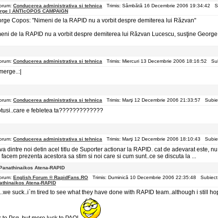
orum:
Conducerea administrativa si tehnica
Trimis: Sâmbătă 16 Decembrie 2006 19:34:42 S
rge | ANTIcOPOS CAMPAIGN
rge Copos: "Nimeni de la RAPID nu a vorbit despre demiterea lui Răzvan"
eni de la RAPID nu a vorbit despre demiterea lui Răzvan Lucescu, susţine George
orum:
Conducerea administrativa si tehnica
Trimis: Miercuri 13 Decembrie 2006 18:16:52 Su
merge..:|
orum:
Conducerea administrativa si tehnica
Trimis: Marţi 12 Decembrie 2006 21:33:57 Subie
totusi..care e febletea ta?????????????
orum:
Conducerea administrativa si tehnica
Trimis: Marţi 12 Decembrie 2006 18:10:43 Subie
iva dintre noi detin acel titlu de Suporter actionar la RAPID. cat de adevarat este, nu 
i facem prezenta acestora sa stim si noi care si cum sunt..ce se discuta la ...
Panathinaikos Atena-RAPID
orum:
English Forum ® RapidFans.RO
Trimis: Duminică 10 Decembrie 2006 22:35:48 Subiect
athinaikos Atena-RAPID
..we suck..i`m tired to see what they have done with RAPID team..although i still ho