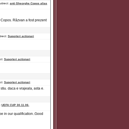
ubiect:
anti Gheorghe Copos alias
 Copos. Răzvan a fost prezent
biect:
Suporteri actionari
ct:
Suporteri actionari
ct:
Suporteri actionari
stiu. daca e vrajeala, asta e.
:
UEFA CUP 30.11.06,
pe in our qualification..Good