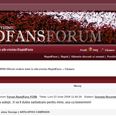
n alb-visiniu RapidFans
Profil
FAQ
Căutare
RapidFans
|
Rapid
|
Ultimele discutii si noutati
|
Postări
APID Oficial vedem totul in alb-visiniu RapidFans
»
Căutare
Mesaj
orum:
Forum RapidFans FCRB
Trimis: Luni 22 Iunie 2009 11:40:26 Subiect:
Granata Record
a astept..:X va fi dubla sarbatoare pentru mine, asa ca beeemmm!
s alias George | ANTIcOPOS CAMPAIGN