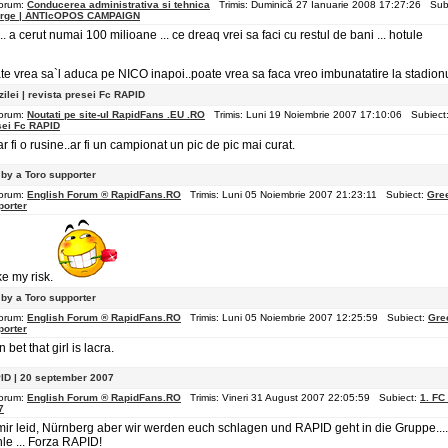
orum:
Conducerea administrativa si tehnica
Trimis: Duminică 27 Ianuarie 2008 17:27:26 Sub
rge | ANTIcOPOS CAMPAIGN
... a cerut numai 100 milioane ... ce dreaq vrei sa faci cu restul de bani ... hotule
te vrea sa`l aduca pe NICO inapoi..poate vrea sa faca vreo imbunatatire la stadionu
ilei | revista presei Fc RAPID
orum:
Noutati pe site-ul RapidFans .EU .RO
Trimis: Luni 19 Noiembrie 2007 17:10:06 Subiect
sei Fc RAPID
ar fi o rusine..ar fi un campionat un pic de pic mai curat.
 by a Toro supporter
orum:
English Forum ® RapidFans.RO
Trimis: Luni 05 Noiembrie 2007 21:23:11 Subiect:
Gree
porter
ake my risk.
 by a Toro supporter
orum:
English Forum ® RapidFans.RO
Trimis: Luni 05 Noiembrie 2007 12:25:59 Subiect:
Gree
porter
n bet that girl is lacra.
PID | 20 september 2007
orum:
English Forum ® RapidFans.RO
Trimis: Vineri 31 August 2007 22:05:59 Subiect:
1. FC
7
 mir leid, Nürnberg aber wir werden euch schlagen und RAPID geht in die Gruppe....
le ... Forza RAPID!