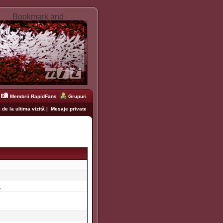
Membrii RapidFans
Grupuri
 de la ultima vizită
|
Mesaje private
s