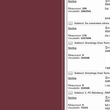
Sorina
F
Geo
ba 
Răspunsuri:
339
Vizualizări:
1662541
poa
Subiect:
Sa comentam stirea z
Sorina
F
pre
nu 
Răspunsuri:
176
Vizualizări:
1037656
Subiect:
Greetings from Turin
Sorina
F
sup
Răspunsuri:
9
Vizualizări:
104346
I t
Subiect:
Greetings from Turin
Sorina
F
sup
i ca
Răspunsuri:
9
Vizualizări:
104346
Subiect:
1. FC Nürnberg - RA
Sorina
F
200
tut
Răspunsuri:
5
Vizualizări:
73101
Höh