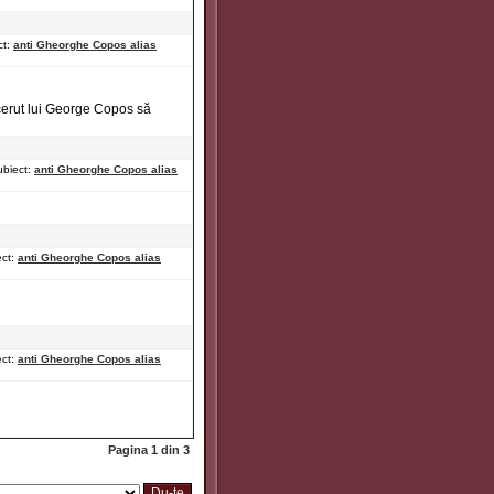
ct:
anti Gheorghe Copos alias
u cerut lui George Copos să
biect:
anti Gheorghe Copos alias
ect:
anti Gheorghe Copos alias
ect:
anti Gheorghe Copos alias
Pagina
1
din
3