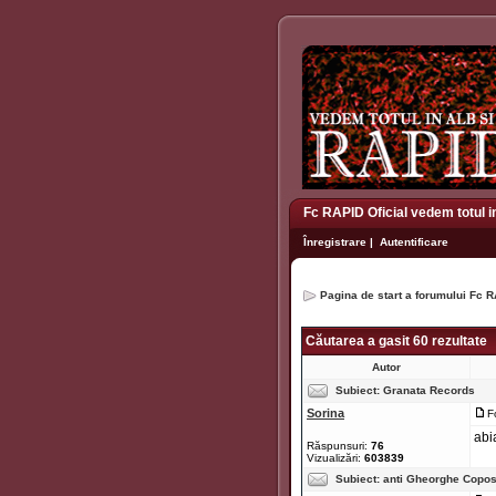
Fc RAPID Oficial vedem totul i
Înregistrare
|
Autentificare
Pagina de start a forumului Fc R
Căutarea a gasit 60 rezultate
Autor
Subiect:
Granata Records
Sorina
F
abi
Răspunsuri:
76
Vizualizări:
603839
Subiect:
anti Gheorghe Copo