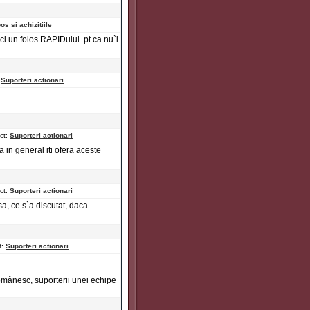
os si achizitiile
ci un folos RAPIDului..pt ca nu`i
:
Suporteri actionari
ct:
Suporteri actionari
sa in general iti ofera aceste
ct:
Suporteri actionari
sa, ce s`a discutat, daca
t:
Suporteri actionari
românesc, suporterii unei echipe