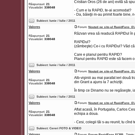
Cristian Oros (26 de ani) evită să spu
Răspunsuri:
21
Vizualizări:
338048
- Cum e la RAPID, te-ai acomodat?
- Da, băieţii m-au primit foarte bine, n
Subiect:
Iunie / Iulie / 2011
Valores
Forum:
Noutati pe site-ul RapidFans .E
Răzvan vrea să readucă RAPIDul în pr
Răspunsuri:
21
Vizualizări:
338048
RAPIDul?
(zâmbeşte) Ce-i cu RAPIDul? Văd că m-
Care e planul pentru RAPID?
Planul pentru RAPID este să facem o e
Subiect:
Iunie / Iulie / 2011
Valores
Forum:
Noutati pe site-ul RapidFans .E
Alb-vişiniii au mai parafat ieri două 
Răspunsuri:
21
din Grant a ajuns la 7 achiziţii.
Vizualizări:
338048
În timp ce Dinamo nu se regăseşte, iar
Subiect:
Iunie / Iulie / 2011
Valores
Forum:
Noutati pe site-ul RapidFans .E
Aflat acasă, în Portugalia, Carlos Ces
Răspunsuri:
21
echipa a doua.
Vizualizări:
338048
- Cesi, colegii tăi s-au reunit, tu cînd 
Subiect:
Cereri FOTO & VIDEO
Valores
Forum:
Forum RapidFans FCRB
Trimis: