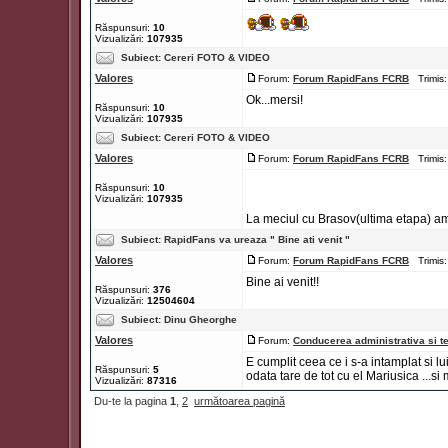
Răspunsuri:
10
Vizualizări:
107935
Subiect:
Cereri FOTO & VIDEO
Valores
Forum:
Forum RapidFans FCRB
Trimis:
Ok...mersi!
Răspunsuri:
10
Vizualizări:
107935
Subiect:
Cereri FOTO & VIDEO
Valores
Forum:
Forum RapidFans FCRB
Trimis:
Răspunsuri:
10
Vizualizări:
107935
La meciul cu Brasov(ultima etapa) am s
Subiect:
RapidFans va ureaza " Bine ati venit "
Valores
Forum:
Forum RapidFans FCRB
Trimis:
Bine ai venit!!
Răspunsuri:
376
Vizualizări:
12504604
Subiect:
Dinu Gheorghe
Valores
Forum:
Conducerea administrativa si t
E cumplit ceea ce i s-a intamplat si l
Răspunsuri:
5
odata tare de tot cu el Mariusica ...si 
Vizualizări:
87316
Du-te la pagina
1
,
2
următoarea pagină