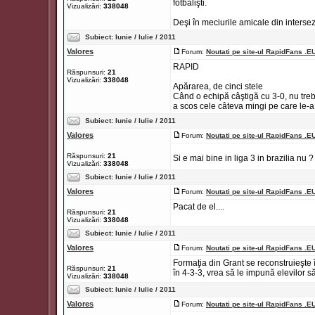
fotbalişti.
Vizualizări:
338048
Deşi în meciurile amicale din intersezon
Subiect:
Iunie / Iulie / 2011
Valores
Forum:
Noutati pe site-ul RapidFans .E
RAPID
Răspunsuri:
21
Vizualizări:
338048
Apărarea, de cinci stele
Când o echipă câştigă cu 3-0, nu treb
a scos cele câteva mingi pe care le-a a
Subiect:
Iunie / Iulie / 2011
Valores
Forum:
Noutati pe site-ul RapidFans .E
Răspunsuri:
21
Si e mai bine in liga 3 in brazilia nu 
Vizualizări:
338048
Subiect:
Iunie / Iulie / 2011
Valores
Forum:
Noutati pe site-ul RapidFans .E
Pacat de el....
Răspunsuri:
21
Vizualizări:
338048
Subiect:
Iunie / Iulie / 2011
Valores
Forum:
Noutati pe site-ul RapidFans .E
Formaţia din Grant se reconstruieşte
Răspunsuri:
21
în 4-3-3, vrea să le impună elevilor săi
Vizualizări:
338048
Subiect:
Iunie / Iulie / 2011
Valores
Forum:
Noutati pe site-ul RapidFans .E