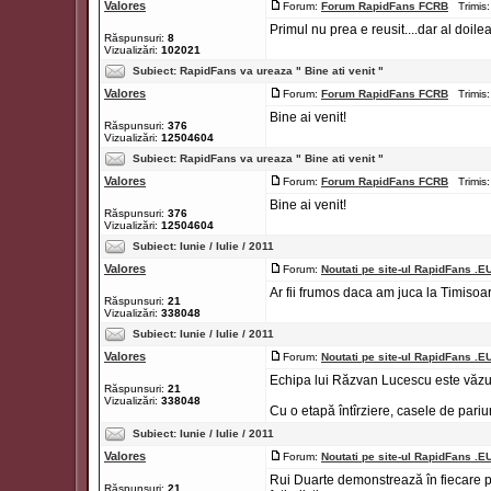
Valores
Forum:
Forum RapidFans FCRB
Trimis:
Primul nu prea e reusit....dar al doile
Răspunsuri:
8
Vizualizări:
102021
Subiect:
RapidFans va ureaza " Bine ati venit "
Valores
Forum:
Forum RapidFans FCRB
Trimis:
Bine ai venit!
Răspunsuri:
376
Vizualizări:
12504604
Subiect:
RapidFans va ureaza " Bine ati venit "
Valores
Forum:
Forum RapidFans FCRB
Trimis:
Bine ai venit!
Răspunsuri:
376
Vizualizări:
12504604
Subiect:
Iunie / Iulie / 2011
Valores
Forum:
Noutati pe site-ul RapidFans .E
Ar fii frumos daca am juca la Timisoara
Răspunsuri:
21
Vizualizări:
338048
Subiect:
Iunie / Iulie / 2011
Valores
Forum:
Noutati pe site-ul RapidFans .E
Echipa lui Răzvan Lucescu este văzută 
Răspunsuri:
21
Vizualizări:
338048
Cu o etapă întîrziere, casele de pariuri 
Subiect:
Iunie / Iulie / 2011
Valores
Forum:
Noutati pe site-ul RapidFans .E
Rui Duarte demonstrează în fiecare 
Răspunsuri:
21