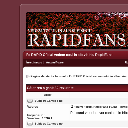
Fc RAPID Oficial vedem totul in alb-visiniu RapidFans
Înregistrare
|
Autentificare
R
Pagina de start a forumului Fc RAPID Oficial vedem totul in alb-visin
Căutarea a gasit 32 rezultate
Autor
Subiect:
Cantece noi
Valores
Forum:
Forum RapidFans FCRB
Trimis:
Poi cand vreodata vor canta ei in tribu
Răspunsuri:
8
Vizualizări:
102021
Subiect:
Cantece noi