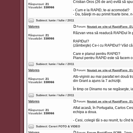
Cristian Oros (26 de ani) evită să spu
Răspunsuri:
21
Vizualizări:
338066
- Cum e la RAPID, te-ai acomodat?
- Da, băieţii m-au primit foarte bine, n
Subiect:
Iunie / Iulie / 2011
Valores
Forum:
Noutati pe site-ul RapidFans .E
Răzvan vrea să readucă RAPIDul în pr
Răspunsuri:
21
Vizualizări:
338066
RAPIDul?
(zâmbeşte) Ce-i cu RAPIDul? Văd că m-
Care e planul pentru RAPID?
Planul pentru RAPID este să facem o e
Subiect:
Iunie / Iulie / 2011
Valores
Forum:
Noutati pe site-ul RapidFans .E
Alb-vişiniii au mai parafat ieri două 
Răspunsuri:
21
din Grant a ajuns la 7 achiziţii.
Vizualizări:
338066
În timp ce Dinamo nu se regăseşte, iar
Subiect:
Iunie / Iulie / 2011
Valores
Forum:
Noutati pe site-ul RapidFans .E
Aflat acasă, în Portugalia, Carlos Ces
Răspunsuri:
21
echipa a doua.
Vizualizări:
338066
- Cesi, colegii tăi s-au reunit, tu cînd 
Subiect:
Cereri FOTO & VIDEO
Valores
Forum:
Forum RapidFans FCRB
Trimis: