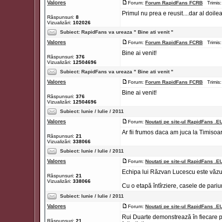
Valores
Forum:
Forum RapidFans FCRB
Trimis:
Primul nu prea e reusit....dar al doile
Răspunsuri:
8
Vizualizări:
102026
Subiect:
RapidFans va ureaza " Bine ati venit "
Valores
Forum:
Forum RapidFans FCRB
Trimis:
Bine ai venit!
Răspunsuri:
376
Vizualizări:
12504696
Subiect:
RapidFans va ureaza " Bine ati venit "
Valores
Forum:
Forum RapidFans FCRB
Trimis:
Bine ai venit!
Răspunsuri:
376
Vizualizări:
12504696
Subiect:
Iunie / Iulie / 2011
Valores
Forum:
Noutati pe site-ul RapidFans .E
Ar fii frumos daca am juca la Timisoara
Răspunsuri:
21
Vizualizări:
338066
Subiect:
Iunie / Iulie / 2011
Valores
Forum:
Noutati pe site-ul RapidFans .E
Echipa lui Răzvan Lucescu este văzută 
Răspunsuri:
21
Vizualizări:
338066
Cu o etapă întîrziere, casele de pariuri 
Subiect:
Iunie / Iulie / 2011
Valores
Forum:
Noutati pe site-ul RapidFans .E
Rui Duarte demonstrează în fiecare 
Răspunsuri:
21