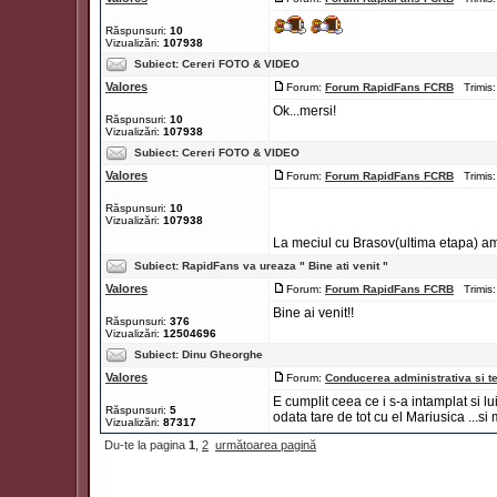
Răspunsuri:
10
Vizualizări:
107938
Subiect:
Cereri FOTO & VIDEO
Valores
Forum:
Forum RapidFans FCRB
Trimis:
Ok...mersi!
Răspunsuri:
10
Vizualizări:
107938
Subiect:
Cereri FOTO & VIDEO
Valores
Forum:
Forum RapidFans FCRB
Trimis:
Răspunsuri:
10
Vizualizări:
107938
La meciul cu Brasov(ultima etapa) am s
Subiect:
RapidFans va ureaza " Bine ati venit "
Valores
Forum:
Forum RapidFans FCRB
Trimis:
Bine ai venit!!
Răspunsuri:
376
Vizualizări:
12504696
Subiect:
Dinu Gheorghe
Valores
Forum:
Conducerea administrativa si t
E cumplit ceea ce i s-a intamplat si l
Răspunsuri:
5
odata tare de tot cu el Mariusica ...si 
Vizualizări:
87317
Du-te la pagina
1
,
2
următoarea pagină