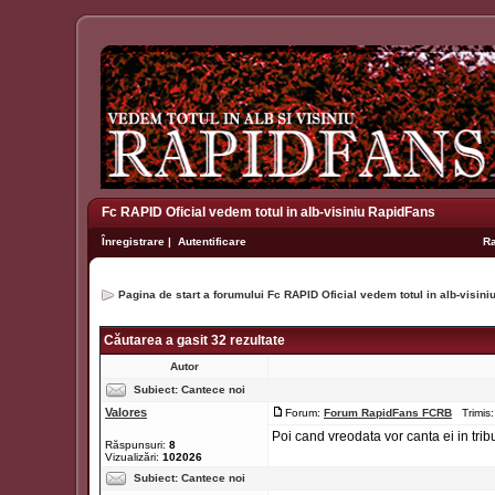
Fc RAPID Oficial vedem totul in alb-visiniu RapidFans
Înregistrare
|
Autentificare
R
Pagina de start a forumului Fc RAPID Oficial vedem totul in alb-visin
Căutarea a gasit 32 rezultate
Autor
Subiect:
Cantece noi
Valores
Forum:
Forum RapidFans FCRB
Trimis:
Poi cand vreodata vor canta ei in tribu
Răspunsuri:
8
Vizualizări:
102026
Subiect:
Cantece noi