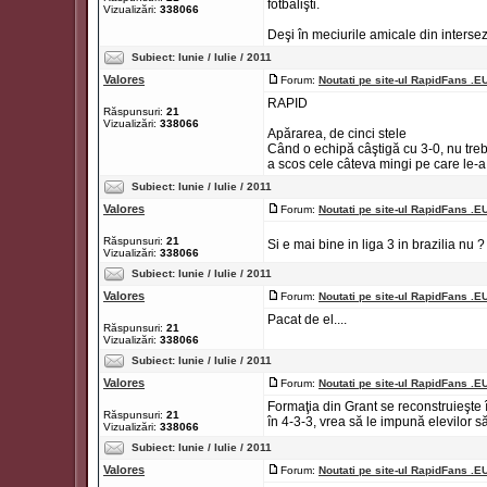
fotbalişti.
Vizualizări:
338066
Deşi în meciurile amicale din intersezon
Subiect:
Iunie / Iulie / 2011
Valores
Forum:
Noutati pe site-ul RapidFans .E
RAPID
Răspunsuri:
21
Vizualizări:
338066
Apărarea, de cinci stele
Când o echipă câştigă cu 3-0, nu treb
a scos cele câteva mingi pe care le-a a
Subiect:
Iunie / Iulie / 2011
Valores
Forum:
Noutati pe site-ul RapidFans .E
Răspunsuri:
21
Si e mai bine in liga 3 in brazilia nu 
Vizualizări:
338066
Subiect:
Iunie / Iulie / 2011
Valores
Forum:
Noutati pe site-ul RapidFans .E
Pacat de el....
Răspunsuri:
21
Vizualizări:
338066
Subiect:
Iunie / Iulie / 2011
Valores
Forum:
Noutati pe site-ul RapidFans .E
Formaţia din Grant se reconstruieşte
Răspunsuri:
21
în 4-3-3, vrea să le impună elevilor săi
Vizualizări:
338066
Subiect:
Iunie / Iulie / 2011
Valores
Forum:
Noutati pe site-ul RapidFans .E