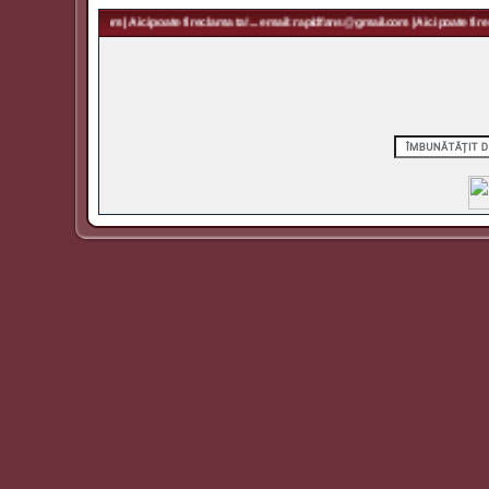
 rapidfans@gmail.com | Aici poate fi reclama ta! ... email: rapidfans@gmail.com | Aici poate fi recl