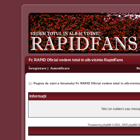
Fc RAPID Oficial vedem totul in alb-visiniu RapidFans
Înregistrare
|
Autentificare
R
Pagina de start a forumului Fc RAPID Oficial vedem totul in alb-visin
Informaţii
Nici un subiect sau mesaj 
Powered by
phpBB
© 2001, 2005 phpBB Grou