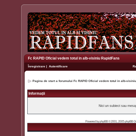
Fc RAPID Oficial vedem totul in alb-visiniu RapidFans
Înregistrare
|
Autentificare
R
Pagina de start a forumului Fc RAPID Oficial vedem totul in alb-visin
Informaţii
Nici un subiect sau mesaj 
Powered by
phpBB
© 2001, 2005 phpBB Grou