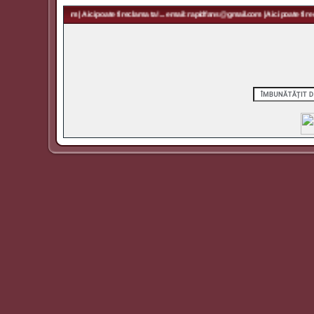
 rapidfans@gmail.com | Aici poate fi reclama ta! ... email: rapidfans@gmail.com | Aici poate fi recl