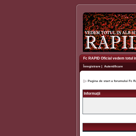
Fc RAPID Oficial vedem totul i
Înregistrare
|
Autentificare
Pagina de start a forumului Fc R
Informaţii