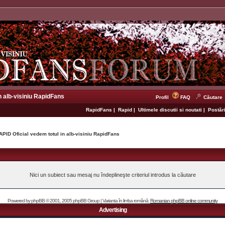
n alb-visiniu RapidFans
Profil
FAQ
Căutare
RapidFans
|
Rapid
|
Ultimele discutii si noutati
|
Postări
APID Oficial vedem totul in alb-visiniu RapidFans
Nici un subiect sau mesaj nu îndeplineşte criteriul introdus la căutare
Powered by
phpBB
© 2001, 2005 phpBB Group | Varianta în limba română:
Romanian phpBB online community
Advertising