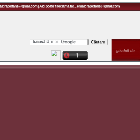
il: rapidfans@gmail.com | Aici poate fi reclama ta! ... email: rapidfans@gmail.com