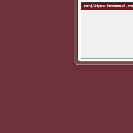
Aici poate fi reclama ta! ... email: rapidfans@gmail.com | Aici poate fi reclama ta! ... ema