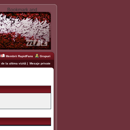
Membrii RapidFans
Grupuri
 de la ultima vizită
|
Mesaje private