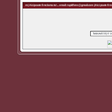
 rapidfans@gmail.com | Aici poate fi reclama ta! ... email: rapidfans@gmail.com | Aici poate fi recl