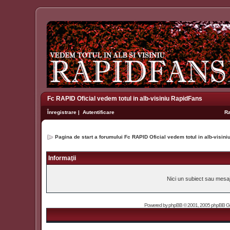
Fc RAPID Oficial vedem totul in alb-visiniu RapidFans
Înregistrare
|
Autentificare
R
Pagina de start a forumului Fc RAPID Oficial vedem totul in alb-visin
Informaţii
Nici un subiect sau mesaj 
Powered by
phpBB
© 2001, 2005 phpBB Grou