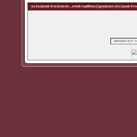
 rapidfans@gmail.com | Aici poate fi reclama ta! ... email: rapidfans@gmail.com | Aici poate fi recl