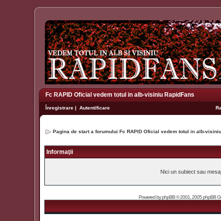
Fc RAPID Oficial vedem totul in alb-visiniu RapidFans
Înregistrare
|
Autentificare
R
Pagina de start a forumului Fc RAPID Oficial vedem totul in alb-visin
Informaţii
Nici un subiect sau mesaj 
Powered by
phpBB
© 2001, 2005 phpBB Grou