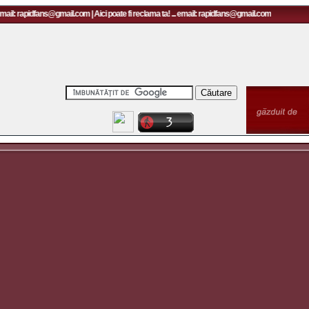
mail: rapidfans@gmail.com | Aici poate fi reclama ta! ... email: rapidfans@gmail.com