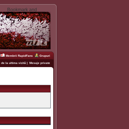
Membrii RapidFans
Grupuri
 de la ultima vizită
|
Mesaje private