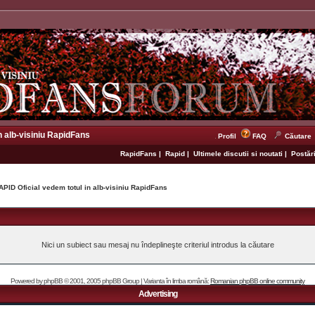
n alb-visiniu RapidFans
Profil
FAQ
Căutare
RapidFans
|
Rapid
|
Ultimele discutii si noutati
|
Postări
APID Oficial vedem totul in alb-visiniu RapidFans
Nici un subiect sau mesaj nu îndeplineşte criteriul introdus la căutare
Powered by
phpBB
© 2001, 2005 phpBB Group | Varianta în limba română:
Romanian phpBB online community
Advertising