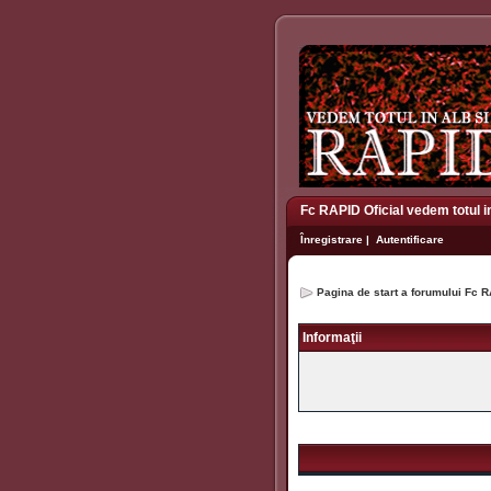
Fc RAPID Oficial vedem totul i
Înregistrare
|
Autentificare
Pagina de start a forumului Fc R
Informaţii