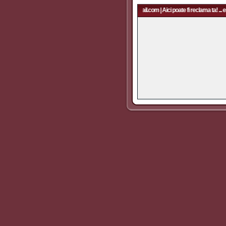
Aici poate fi reclama ta! ... email: rapidfans@gmail.com | Aici poate fi reclama ta! ... e