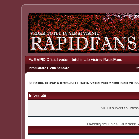
Fc RAPID Oficial vedem totul in alb-visiniu RapidFans
Înregistrare
|
Autentificare
R
Pagina de start a forumului Fc RAPID Oficial vedem totul in alb-visin
Informaţii
Nici un subiect sau mesaj 
Powered by
phpBB
© 2001, 2005 phpBB Grou