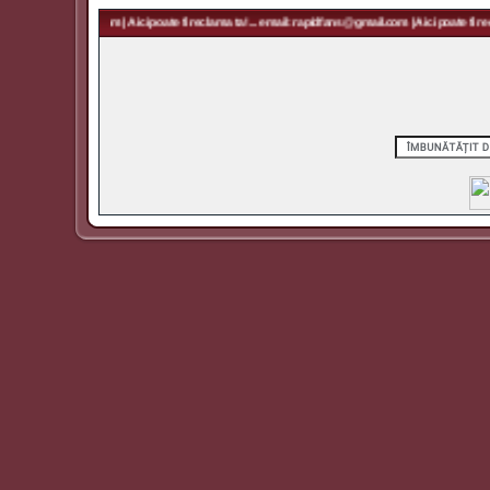
 rapidfans@gmail.com | Aici poate fi reclama ta! ... email: rapidfans@gmail.com | Aici poate fi recl