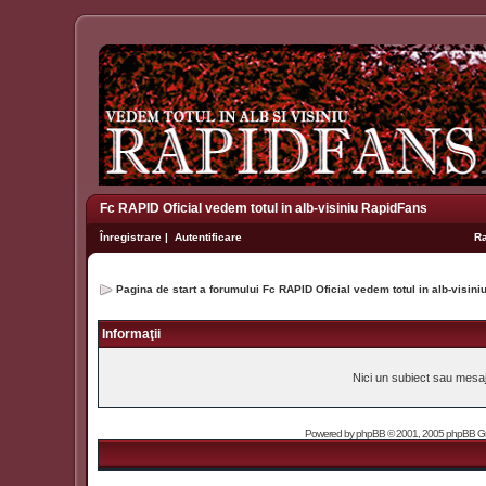
Fc RAPID Oficial vedem totul in alb-visiniu RapidFans
Înregistrare
|
Autentificare
R
Pagina de start a forumului Fc RAPID Oficial vedem totul in alb-visin
Informaţii
Nici un subiect sau mesaj 
Powered by
phpBB
© 2001, 2005 phpBB Grou