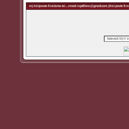
 rapidfans@gmail.com | Aici poate fi reclama ta! ... email: rapidfans@gmail.com | Aici poate fi recl