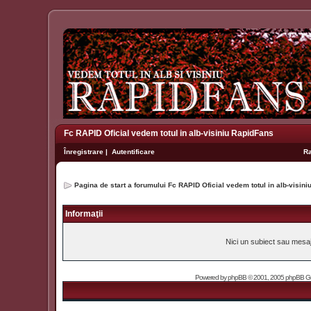
Fc RAPID Oficial vedem totul in alb-visiniu RapidFans
Înregistrare
|
Autentificare
R
Pagina de start a forumului Fc RAPID Oficial vedem totul in alb-visin
Informaţii
Nici un subiect sau mesaj 
Powered by
phpBB
© 2001, 2005 phpBB Grou