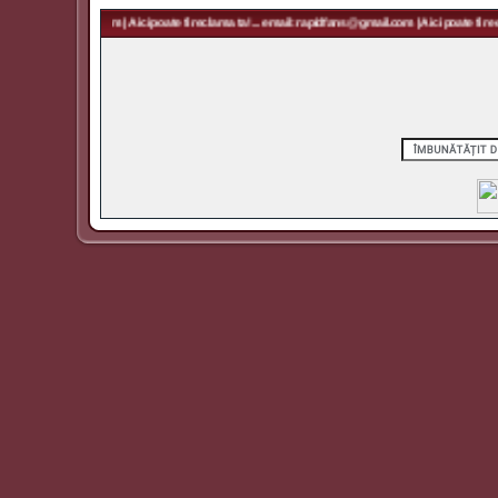
rapidfans@gmail.com | Aici poate fi reclama ta! ... email: rapidfans@gmail.com | Aici poate fi recl