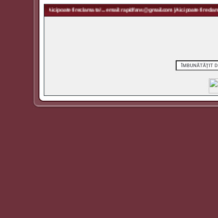
idfans@gmail.com | Aici poate fi reclama ta! ... email: rapidfans@gmail.com | Aici poate fi reclama 