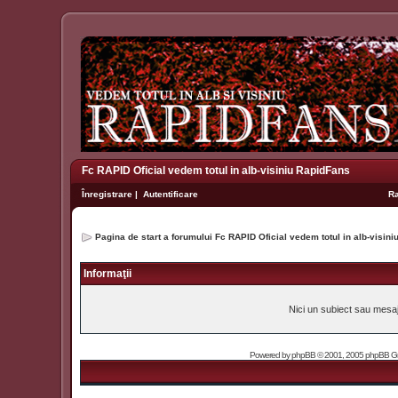
Fc RAPID Oficial vedem totul in alb-visiniu RapidFans
Înregistrare
|
Autentificare
R
Pagina de start a forumului Fc RAPID Oficial vedem totul in alb-visin
Informaţii
Nici un subiect sau mesaj 
Powered by
phpBB
© 2001, 2005 phpBB Grou