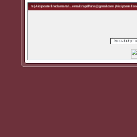
rapidfans@gmail.com | Aici poate fi reclama ta! ... email: rapidfans@gmail.com | Aici poate fi recl