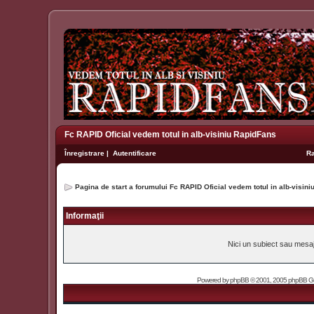
Fc RAPID Oficial vedem totul in alb-visiniu RapidFans
Înregistrare
|
Autentificare
R
Pagina de start a forumului Fc RAPID Oficial vedem totul in alb-visin
Informaţii
Nici un subiect sau mesaj 
Powered by
phpBB
© 2001, 2005 phpBB Grou