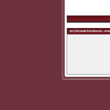
Aici poate fi reclama ta! ... email: rapidfans@gmail.com | Aici poate fi reclama ta! ... emai