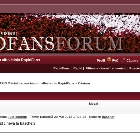
n alb-visiniu RapidFans
Profil
FAQ
Căutare
RapidFans
|
Rapid
|
Ultimele discutii si noutati
|
Postări
APID Oficial vedem totul in alb-visiniu RapidFans
»
Căutare
Mesaj
orum:
Alte sporturi
Trimis: Duminică 20 Mai 2012 17:23:28 Subiect:
Baschet
ost cineva la baschet?