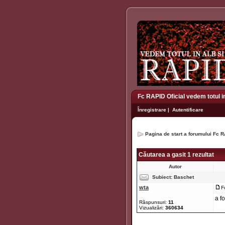
Fc RAPID Oficial vedem totul i
Înregistrare
|
Autentificare
Pagina de start a forumului Fc R
Căutarea a gasit 1 rezultat
Autor
Subiect:
Baschet
wta
F
a f
Răspunsuri:
11
Vizualizări:
360634