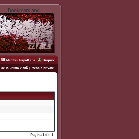
Membrii RapidFans
Grupuri
 de la ultima vizită
|
Mesaje private
Pagina
1
din
1