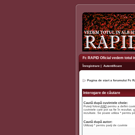
Fc RAPID Oficial vedem totul i
Înregistrare
|
Autentificare
Pagina de start a forumului Fc R
Interogare de căutare
Caută după cuvintele cheie:
Puteţi folosi
AND
pentru a defini cuvin
cuvintele care pot sa fie în rezultat, ş
rezultate. Se poate utiliza * pentru pă
Caută după autor:
Utilizaţi * pentru parţi de cuvinte