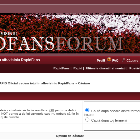
n alb-visiniu RapidFans
Profil
FAQ
Căutare
RapidFans
|
Rapid
|
Ultimele discutii si noutati
|
Postări
APID Oficial vedem totul in alb-visiniu RapidFans
»
Căutare
tele ce trebuie să fie în rezultate,
OR
pentru a defini
Caută dupa oricare dintre termen
i
NOT
pentru a defini cuvintele care nu trebuie să fie în
intrare
rţi de cuvinte.
Caută dupa toţi termenii
Opţiuni de căutare