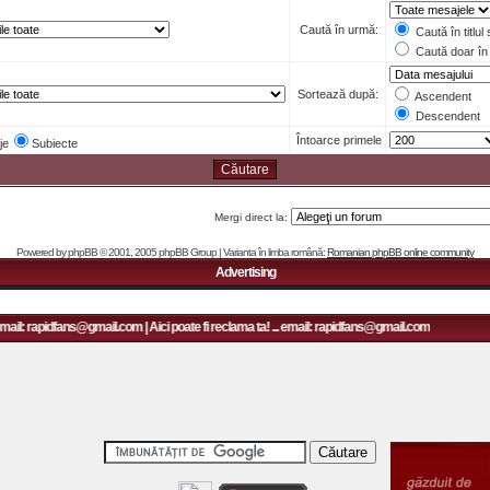
Caută în urmă:
Caută în titlul
Caută doar în 
Sortează după:
Ascendent
Descendent
Întoarce primele
je
Subiecte
Mergi direct la:
Powered by
phpBB
© 2001, 2005 phpBB Group | Varianta în limba română:
Romanian phpBB online community
Advertising
mail: rapidfans@gmail.com | Aici poate fi reclama ta! ... email: rapidfans@gmail.com