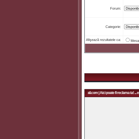
Forum:
Categorie:
Afişează rezultatele ca:
Mesa
Aici poate fi reclama ta! ... email: rapidfans@gmail.com | Aici poate fi reclama ta! ... e