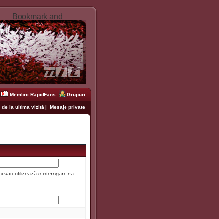
Membrii RapidFans
Grupuri
 de la ultima vizită
|
Mesaje private
i sau utilizează o interogare ca