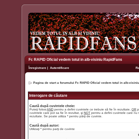
Fc RAPID Oficial vedem totul in alb-visiniu RapidFans
Înregistrare
|
Autentificare
R
Pagina de start a forumului Fc RAPID Oficial vedem totul in alb-visin
Interogare de căutare
Caută după cuvintele cheie:
Puteţi folosi
AND
pentru a defini cuvintele ce trebuie să fie în rezultate,
OR
p
cuvintele care pot sa fie în rezultat, şi
NOT
pentru a defini cuvintele care nu t
rezultate. Se poate utiliza * pentru părţi de cuvinte.
Caută după autor:
Utilizaţi * pentru parţi de cuvinte