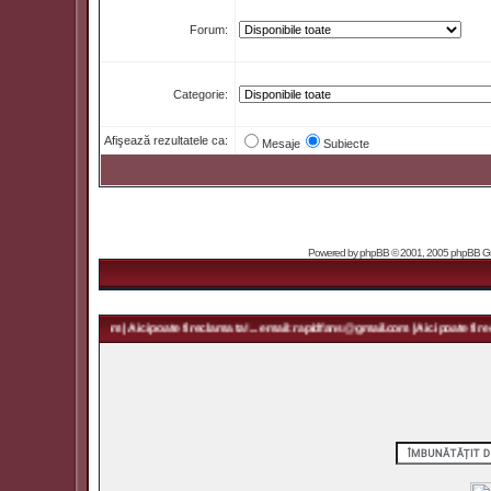
Forum:
Categorie:
Afişează rezultatele ca:
Mesaje
Subiecte
Powered by
phpBB
© 2001, 2005 phpBB Grou
 rapidfans@gmail.com | Aici poate fi reclama ta! ... email: rapidfans@gmail.com | Aici poate fi recl