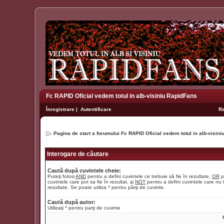
Fc RAPID Oficial vedem totul in alb-visiniu RapidFans
Înregistrare
|
Autentificare
R
Pagina de start a forumului Fc RAPID Oficial vedem totul in alb-visin
Interogare de căutare
Caută după cuvintele cheie:
Puteţi folosi
AND
pentru a defini cuvintele ce trebuie să fie în rezultate,
OR
p
cuvintele care pot sa fie în rezultat, şi
NOT
pentru a defini cuvintele care nu t
rezultate. Se poate utiliza * pentru părţi de cuvinte.
Caută după autor:
Utilizaţi * pentru parţi de cuvinte