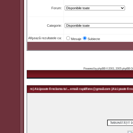
Forum:
Categorie:
Afişează rezultatele ca:
Mesaje
Subiecte
Powered by
phpBB
© 2001, 2005 phpBB Grou
 rapidfans@gmail.com | Aici poate fi reclama ta! ... email: rapidfans@gmail.com | Aici poate fi rec