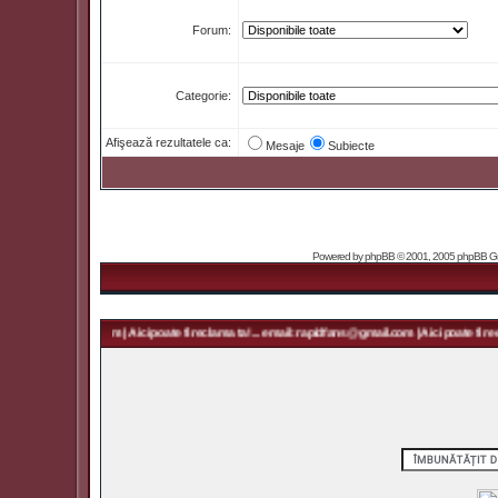
Forum:
Categorie:
Afişează rezultatele ca:
Mesaje
Subiecte
Powered by
phpBB
© 2001, 2005 phpBB Grou
rapidfans@gmail.com | Aici poate fi reclama ta! ... email: rapidfans@gmail.com | Aici poate fi recl