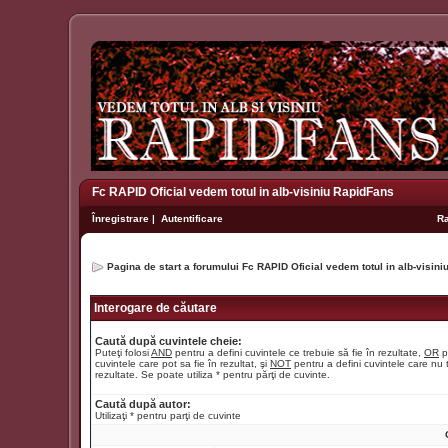
Fc RAPID Oficial vedem totul in alb-visiniu RapidFans
Înregistrare
|
Autentificare
R
Pagina de start a forumului Fc RAPID Oficial vedem totul in alb-visin
Interogare de căutare
Caută după cuvintele cheie:
Puteţi folosi
AND
pentru a defini cuvintele ce trebuie să fie în rezultate,
OR
p
cuvintele care pot sa fie în rezultat, şi
NOT
pentru a defini cuvintele care nu t
rezultate. Se poate utiliza * pentru părţi de cuvinte.
Caută după autor:
Utilizaţi * pentru parţi de cuvinte