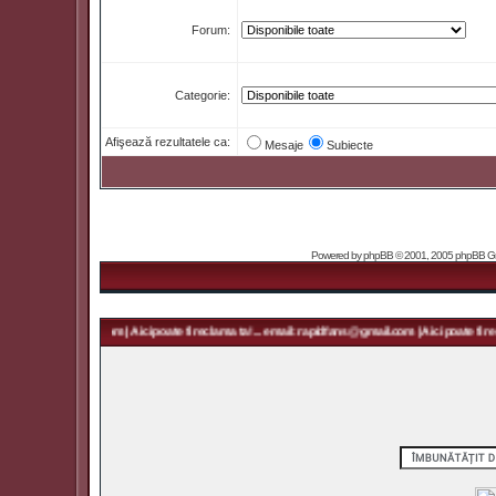
Forum:
Categorie:
Afişează rezultatele ca:
Mesaje
Subiecte
Powered by
phpBB
© 2001, 2005 phpBB Grou
 rapidfans@gmail.com | Aici poate fi reclama ta! ... email: rapidfans@gmail.com | Aici poate fi rec