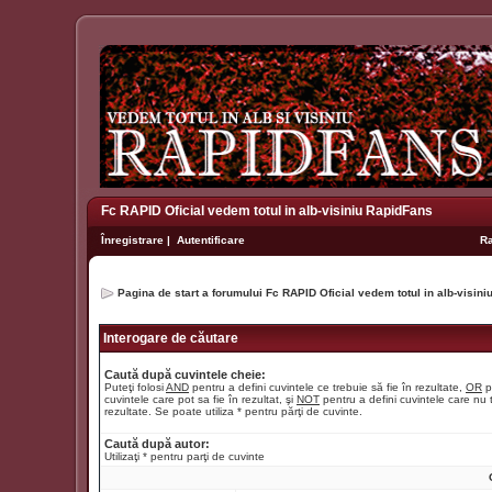
Fc RAPID Oficial vedem totul in alb-visiniu RapidFans
Înregistrare
|
Autentificare
R
Pagina de start a forumului Fc RAPID Oficial vedem totul in alb-visin
Interogare de căutare
Caută după cuvintele cheie:
Puteţi folosi
AND
pentru a defini cuvintele ce trebuie să fie în rezultate,
OR
p
cuvintele care pot sa fie în rezultat, şi
NOT
pentru a defini cuvintele care nu t
rezultate. Se poate utiliza * pentru părţi de cuvinte.
Caută după autor:
Utilizaţi * pentru parţi de cuvinte