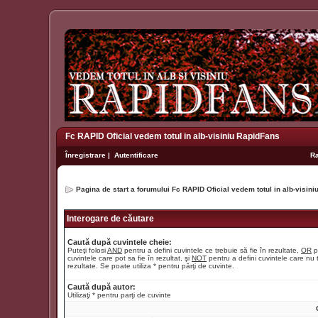
Fc RAPID Oficial vedem totul in alb-visiniu RapidFans
Înregistrare
|
Autentificare
R
Pagina de start a forumului Fc RAPID Oficial vedem totul in alb-visin
Interogare de căutare
Caută după cuvintele cheie:
Puteţi folosi
AND
pentru a defini cuvintele ce trebuie să fie în rezultate,
OR
p
cuvintele care pot sa fie în rezultat, şi
NOT
pentru a defini cuvintele care nu t
rezultate. Se poate utiliza * pentru părţi de cuvinte.
Caută după autor:
Utilizaţi * pentru parţi de cuvinte