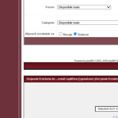
Forum:
Categorie:
Afişează rezultatele ca:
Mesaje
Subiecte
Powered by
phpBB
© 2001, 2005 phpBB Grou
idfans@gmail.com | Aici poate fi reclama ta! ... email: rapidfans@gmail.com | Aici poate fi reclama 