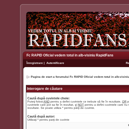
Fc RAPID Oficial vedem totul in alb-visiniu RapidFans
Înregistrare
|
Autentificare
R
Pagina de start a forumului Fc RAPID Oficial vedem totul in alb-visin
Interogare de căutare
Caută după cuvintele cheie:
Puteţi folosi
AND
pentru a defini cuvintele ce trebuie să fie în rezultate,
OR
p
cuvintele care pot sa fie în rezultat, şi
NOT
pentru a defini cuvintele care nu t
rezultate. Se poate utiliza * pentru părţi de cuvinte.
Caută după autor:
Utilizaţi * pentru parţi de cuvinte