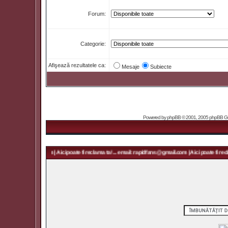
Forum:
Categorie:
Afişează rezultatele ca:
Mesaje
Subiecte
Powered by
phpBB
© 2001, 2005 phpBB Grou
rapidfans@gmail.com | Aici poate fi reclama ta! ... email: rapidfans@gmail.com | Aici poate fi recla