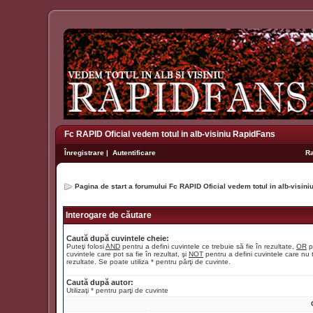
Fc RAPID Oficial vedem totul in alb-visiniu RapidFans
Înregistrare
|
Autentificare
R
Pagina de start a forumului Fc RAPID Oficial vedem totul in alb-visin
Interogare de căutare
Caută după cuvintele cheie:
Puteţi folosi
AND
pentru a defini cuvintele ce trebuie să fie în rezultate,
OR
p
cuvintele care pot sa fie în rezultat, şi
NOT
pentru a defini cuvintele care nu t
rezultate. Se poate utiliza * pentru părţi de cuvinte.
Caută după autor:
Utilizaţi * pentru parţi de cuvinte