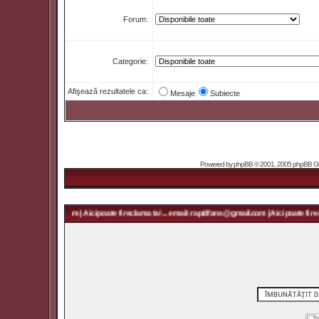
Forum:
Categorie:
Afişează rezultatele ca:
Mesaje
Subiecte
Powered by
phpBB
© 2001, 2005 phpBB Grou
 rapidfans@gmail.com | Aici poate fi reclama ta! ... email: rapidfans@gmail.com | Aici poate fi recl