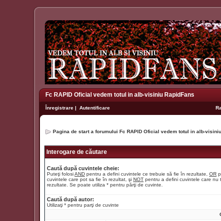
Fc RAPID Oficial vedem totul in alb-visiniu RapidFans
Înregistrare
|
Autentificare
R
Pagina de start a forumului Fc RAPID Oficial vedem totul in alb-visin
Interogare de căutare
Caută după cuvintele cheie:
Puteţi folosi
AND
pentru a defini cuvintele ce trebuie să fie în rezultate,
OR
p
cuvintele care pot sa fie în rezultat, şi
NOT
pentru a defini cuvintele care nu t
rezultate. Se poate utiliza * pentru părţi de cuvinte.
Caută după autor:
Utilizaţi * pentru parţi de cuvinte