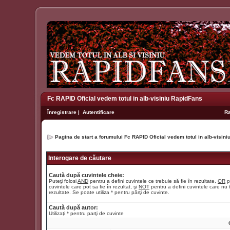
Fc RAPID Oficial vedem totul in alb-visiniu RapidFans
Înregistrare
|
Autentificare
R
Pagina de start a forumului Fc RAPID Oficial vedem totul in alb-visin
Interogare de căutare
Caută după cuvintele cheie:
Puteţi folosi
AND
pentru a defini cuvintele ce trebuie să fie în rezultate,
OR
p
cuvintele care pot sa fie în rezultat, şi
NOT
pentru a defini cuvintele care nu t
rezultate. Se poate utiliza * pentru părţi de cuvinte.
Caută după autor:
Utilizaţi * pentru parţi de cuvinte