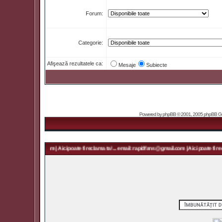
Forum:
Categorie:
Afişează rezultatele ca:
Mesaje
Subiecte
Powered by
phpBB
© 2001, 2005 phpBB Grou
 rapidfans@gmail.com | Aici poate fi reclama ta! ... email: rapidfans@gmail.com | Aici poate fi recl