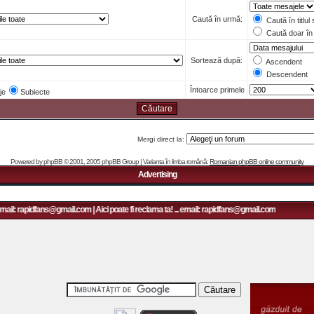
Caută în urmă:
Caută în titlul
Caută doar în 
Sortează după:
Ascendent
Descendent
Întoarce primele
je
Subiecte
Mergi direct la:
Powered by
phpBB
© 2001, 2005 phpBB Group | Varianta în limba română:
Romanian phpBB online community
Advertising
mail: rapidfans@gmail.com | Aici poate fi reclama ta! ... email: rapidfans@gmail.com