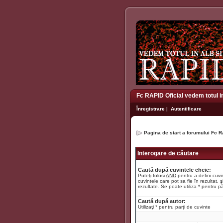
Fc RAPID Oficial vedem totul i
Înregistrare
|
Autentificare
Pagina de start a forumului Fc R
Interogare de căutare
Caută după cuvintele cheie:
Puteţi folosi
AND
pentru a defini cuvin
cuvintele care pot sa fie în rezultat, ş
rezultate. Se poate utiliza * pentru pă
Caută după autor:
Utilizaţi * pentru parţi de cuvinte