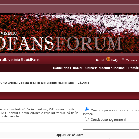
n alb-visiniu RapidFans
Profil
FAQ
Căutare
RapidFans
|
Rapid
|
Ultimele discutii si noutati
|
Postări
APID Oficial vedem totul in alb-visiniu RapidFans
»
Căutare
tele ce trebuie să fie în rezultate,
OR
pentru a defini
Caută dupa oricare dintre termen
i
NOT
pentru a defini cuvintele care nu trebuie să fie în
intrare
rţi de cuvinte.
Caută dupa toţi termenii
Opţiuni de căutare