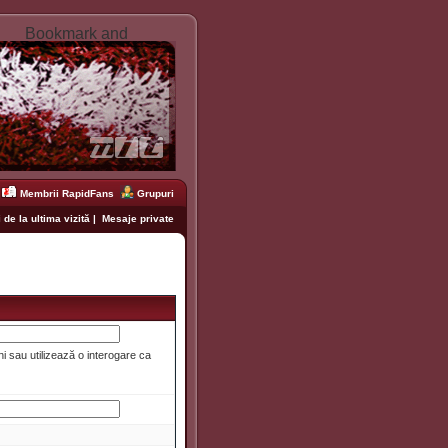
Membrii RapidFans
Grupuri
 de la ultima vizită
|
Mesaje private
i sau utilizează o interogare ca