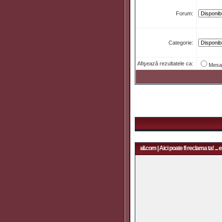
Forum:
Categorie:
Afişează rezultatele ca:
Mesa
Aici poate fi reclama ta! ... email: rapidfans@gmail.com | Aici poate fi reclama ta! ... e