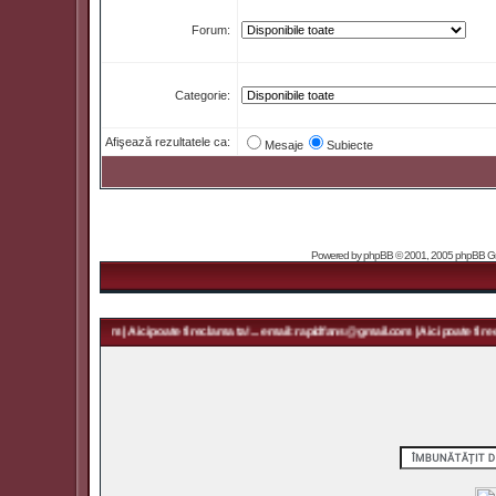
Forum:
Categorie:
Afişează rezultatele ca:
Mesaje
Subiecte
Powered by
phpBB
© 2001, 2005 phpBB Grou
 rapidfans@gmail.com | Aici poate fi reclama ta! ... email: rapidfans@gmail.com | Aici poate fi recl