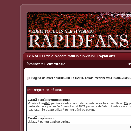
Fc RAPID Oficial vedem totul in alb-visiniu RapidFans
Înregistrare
|
Autentificare
R
Pagina de start a forumului Fc RAPID Oficial vedem totul in alb-visin
Interogare de căutare
Caută după cuvintele cheie:
Puteţi folosi
AND
pentru a defini cuvintele ce trebuie să fie în rezultate,
OR
p
cuvintele care pot sa fie în rezultat, şi
NOT
pentru a defini cuvintele care nu t
rezultate. Se poate utiliza * pentru părţi de cuvinte.
Caută după autor:
Utilizaţi * pentru parţi de cuvinte