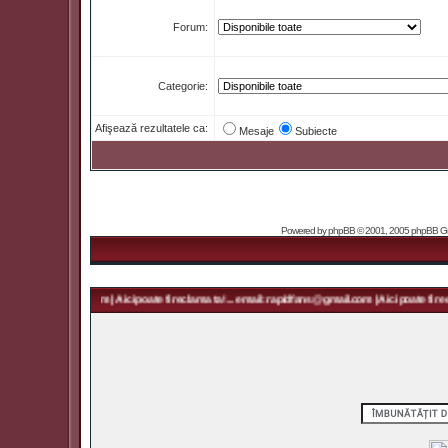
Forum:
Categorie:
Afişează rezultatele ca:
Mesaje
Subiecte
Powered by
phpBB
© 2001, 2005 phpBB Grou
: rapidfans@gmail.com | Aici poate fi reclama ta! ... email: rapidfans@gmail.com | Aici poate fi rec