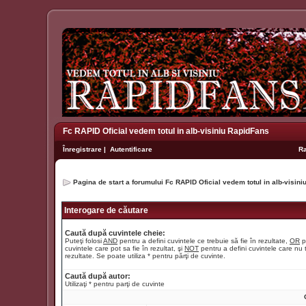
Fc RAPID Oficial vedem totul in alb-visiniu RapidFans
Înregistrare
|
Autentificare
R
Pagina de start a forumului Fc RAPID Oficial vedem totul in alb-visin
Interogare de căutare
Caută după cuvintele cheie:
Puteţi folosi
AND
pentru a defini cuvintele ce trebuie să fie în rezultate,
OR
p
cuvintele care pot sa fie în rezultat, şi
NOT
pentru a defini cuvintele care nu t
rezultate. Se poate utiliza * pentru părţi de cuvinte.
Caută după autor:
Utilizaţi * pentru parţi de cuvinte