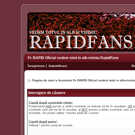
Fc RAPID Oficial vedem totul in alb-visiniu RapidFans
Înregistrare
|
Autentificare
R
Pagina de start a forumului Fc RAPID Oficial vedem totul in alb-visin
Interogare de căutare
Caută după cuvintele cheie:
Puteţi folosi
AND
pentru a defini cuvintele ce trebuie să fie în rezultate,
OR
p
cuvintele care pot sa fie în rezultat, şi
NOT
pentru a defini cuvintele care nu t
rezultate. Se poate utiliza * pentru părţi de cuvinte.
Caută după autor:
Utilizaţi * pentru parţi de cuvinte