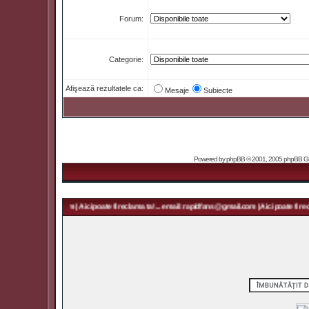
Forum:
Categorie:
Afişează rezultatele ca:
Mesaje
Subiecte
Powered by
phpBB
© 2001, 2005 phpBB Grou
rapidfans@gmail.com | Aici poate fi reclama ta! ... email: rapidfans@gmail.com | Aici poate fi recla