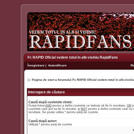
Fc RAPID Oficial vedem totul in alb-visiniu RapidFans
Înregistrare
|
Autentificare
R
Pagina de start a forumului Fc RAPID Oficial vedem totul in alb-visin
Interogare de căutare
Caută după cuvintele cheie:
Puteţi folosi
AND
pentru a defini cuvintele ce trebuie să fie în rezultate,
OR
p
cuvintele care pot sa fie în rezultat, şi
NOT
pentru a defini cuvintele care nu t
rezultate. Se poate utiliza * pentru părţi de cuvinte.
Caută după autor:
Utilizaţi * pentru parţi de cuvinte