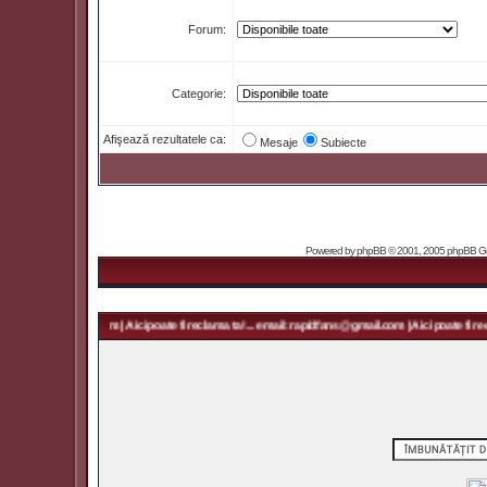
Forum:
Categorie:
Afişează rezultatele ca:
Mesaje
Subiecte
Powered by
phpBB
© 2001, 2005 phpBB Grou
rapidfans@gmail.com | Aici poate fi reclama ta! ... email: rapidfans@gmail.com | Aici poate fi recl