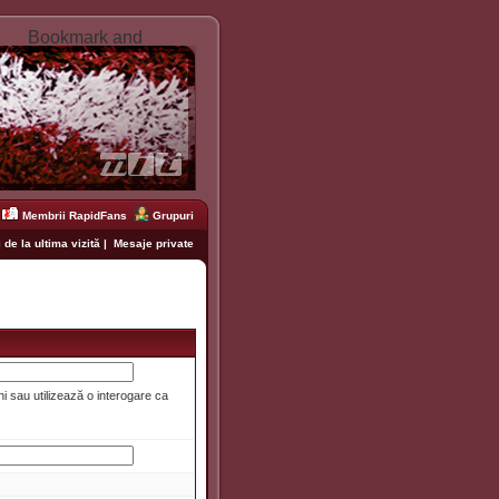
Membrii RapidFans
Grupuri
 de la ultima vizită
|
Mesaje private
i sau utilizează o interogare ca