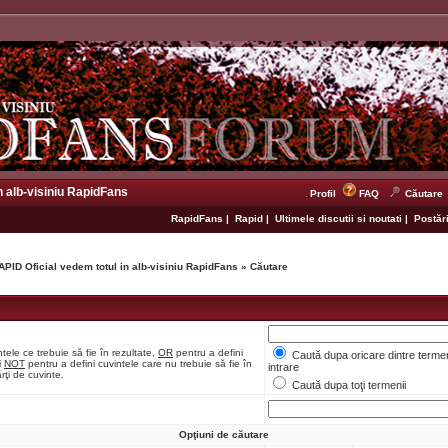
n alb-visiniu RapidFans
Profil
FAQ
Căutare
RapidFans
|
Rapid
|
Ultimele discutii si noutati
|
Postări
APID Oficial vedem totul in alb-visiniu RapidFans
»
Căutare
tele ce trebuie să fie în rezultate,
OR
pentru a defini
Caută dupa oricare dintre termen
i
NOT
pentru a defini cuvintele care nu trebuie să fie în
intrare
rţi de cuvinte.
Caută dupa toţi termenii
Opţiuni de căutare