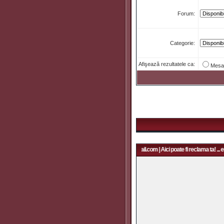
Forum:
Categorie:
Afişează rezultatele ca:
Mesa
Aici poate fi reclama ta! ... email: rapidfans@gmail.com | Aici poate fi reclama ta! ... e