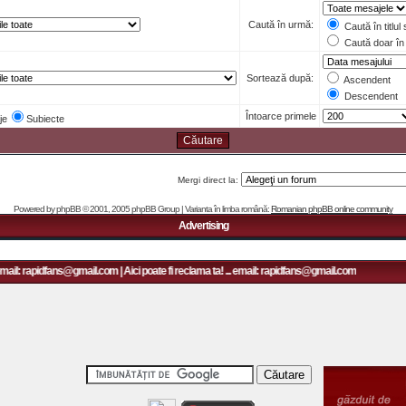
Caută în urmă:
Caută în titlul
Caută doar în 
Sortează după:
Ascendent
Descendent
Întoarce primele
je
Subiecte
Mergi direct la:
Powered by
phpBB
© 2001, 2005 phpBB Group | Varianta în limba română:
Romanian phpBB online community
Advertising
mail: rapidfans@gmail.com | Aici poate fi reclama ta! ... email: rapidfans@gmail.com