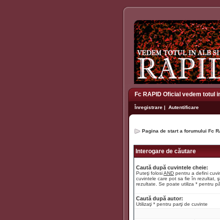
Fc RAPID Oficial vedem totul i
Înregistrare
|
Autentificare
Pagina de start a forumului Fc R
Interogare de căutare
Caută după cuvintele cheie:
Puteţi folosi
AND
pentru a defini cuvin
cuvintele care pot sa fie în rezultat, ş
rezultate. Se poate utiliza * pentru pă
Caută după autor:
Utilizaţi * pentru parţi de cuvinte