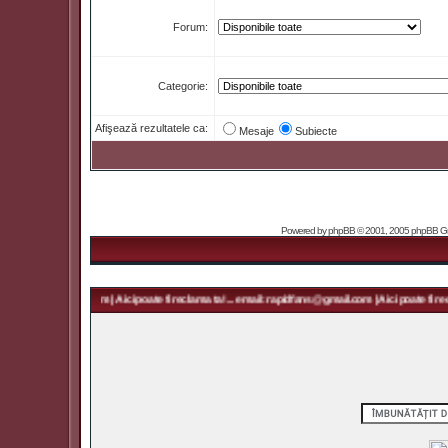
Forum:
Categorie:
Afişează rezultatele ca:
Mesaje
Subiecte
Powered by
phpBB
© 2001, 2005 phpBB Grou
 rapidfans@gmail.com | Aici poate fi reclama ta! ... email: rapidfans@gmail.com | Aici poate fi recl