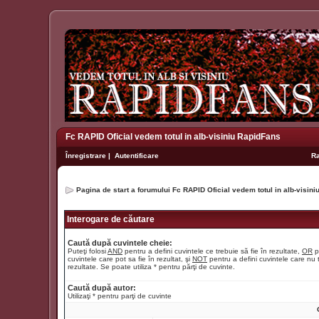
Fc RAPID Oficial vedem totul in alb-visiniu RapidFans
Înregistrare
|
Autentificare
R
Pagina de start a forumului Fc RAPID Oficial vedem totul in alb-visin
Interogare de căutare
Caută după cuvintele cheie:
Puteţi folosi
AND
pentru a defini cuvintele ce trebuie să fie în rezultate,
OR
p
cuvintele care pot sa fie în rezultat, şi
NOT
pentru a defini cuvintele care nu t
rezultate. Se poate utiliza * pentru părţi de cuvinte.
Caută după autor:
Utilizaţi * pentru parţi de cuvinte