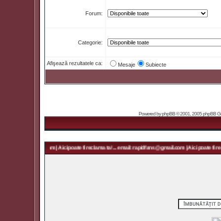
Forum:
Categorie:
Afişează rezultatele ca:
Mesaje
Subiecte
Powered by
phpBB
© 2001, 2005 phpBB Grou
 rapidfans@gmail.com | Aici poate fi reclama ta! ... email: rapidfans@gmail.com | Aici poate fi recl