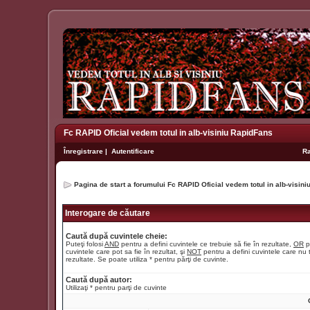
Fc RAPID Oficial vedem totul in alb-visiniu RapidFans
Înregistrare
|
Autentificare
R
Pagina de start a forumului Fc RAPID Oficial vedem totul in alb-visin
Interogare de căutare
Caută după cuvintele cheie:
Puteţi folosi
AND
pentru a defini cuvintele ce trebuie să fie în rezultate,
OR
p
cuvintele care pot sa fie în rezultat, şi
NOT
pentru a defini cuvintele care nu t
rezultate. Se poate utiliza * pentru părţi de cuvinte.
Caută după autor:
Utilizaţi * pentru parţi de cuvinte