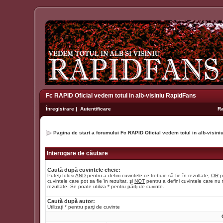
Fc RAPID Oficial vedem totul in alb-visiniu RapidFans
Înregistrare
|
Autentificare
R
Pagina de start a forumului Fc RAPID Oficial vedem totul in alb-visin
Interogare de căutare
Caută după cuvintele cheie:
Puteţi folosi
AND
pentru a defini cuvintele ce trebuie să fie în rezultate,
OR
p
cuvintele care pot sa fie în rezultat, şi
NOT
pentru a defini cuvintele care nu t
rezultate. Se poate utiliza * pentru părţi de cuvinte.
Caută după autor:
Utilizaţi * pentru parţi de cuvinte