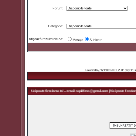
Forum:
Categorie:
Afişează rezultatele ca:
Mesaje
Subiecte
Powered by
phpBB
© 2001, 2005 phpBB Grou
idfans@gmail.com | Aici poate fi reclama ta! ... email: rapidfans@gmail.com | Aici poate fi reclama 