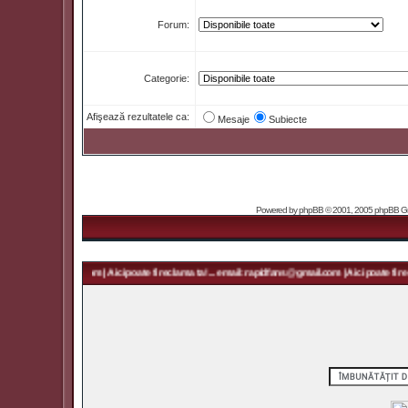
Forum:
Categorie:
Afişează rezultatele ca:
Mesaje
Subiecte
Powered by
phpBB
© 2001, 2005 phpBB Grou
 rapidfans@gmail.com | Aici poate fi reclama ta! ... email: rapidfans@gmail.com | Aici poate fi rec