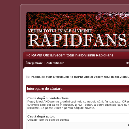
Fc RAPID Oficial vedem totul in alb-visiniu RapidFans
Înregistrare
|
Autentificare
R
Pagina de start a forumului Fc RAPID Oficial vedem totul in alb-visin
Interogare de căutare
Caută după cuvintele cheie:
Puteţi folosi
AND
pentru a defini cuvintele ce trebuie să fie în rezultate,
OR
p
cuvintele care pot sa fie în rezultat, şi
NOT
pentru a defini cuvintele care nu t
rezultate. Se poate utiliza * pentru părţi de cuvinte.
Caută după autor:
Utilizaţi * pentru parţi de cuvinte